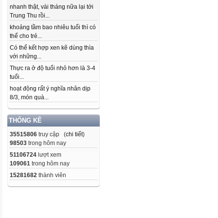
nhanh thật, vài tháng nữa lại tới
Trung Thu rồi...
khoảng tầm bao nhiêu tuổi thì có
thể cho trẻ...
Có thể kết hợp xen kẽ dùng thìa
với những...
Thực ra ở độ tuổi nhỏ hơn là 3-4
tuổi...
hoạt động rất ý nghĩa nhân dịp
8/3, món quà...
THỐNG KÊ
35515806
truy cập (
chi tiết
)
98503
trong hôm nay
51106724
lượt xem
109061
trong hôm nay
15281682
thành viên