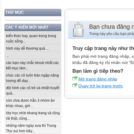
THƯ MỤC
Bạn chưa đăng 
CÁC Ý KIẾN MỚI NHẤT
Trang này yêu cầu bạn phả
kiến thức hay, quan trọng trong
cuộc sống...
Truy cập trang này như t
hình này dễ thương quá ...
...
Bạn phải mở trang đăng nhập, s
khẩu đã đăng ký rồi nhấn nút "Đ
các bạn này chắc khoái nhất các
tiết mục làm...
Bạn làm gì tiếp theo?
chúc các cô luôn tràn ngập năng
Mở trang đăng nhập
lượng để dạy...
Quay trở lại trang trước
đội hình các cô trẻ và nhiệt huyết
quá...
còn chia được hẳn 3 nhóm ăn
khác nhau, giờ...
lớp học nhìn khang trang và rộng
rãi thật, cũng...
những năm ngày xưa thì Trung
Thu vui hơn bây...