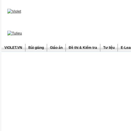
ViOLET.VN
Bài giảng
Giáo án
Đề thi & Kiểm tra
Tư liệu
E-Lea