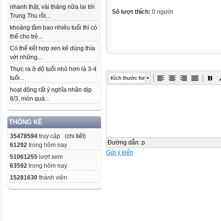
nhanh thật, vài tháng nữa lại tới
Số lượt thích:
0 người
Trung Thu rồi...
khoảng tầm bao nhiêu tuổi thì có
thể cho trẻ...
Có thể kết hợp xen kẽ dùng thìa
với những...
Thực ra ở độ tuổi nhỏ hơn là 3-4
tuổi...
Kích thước font
hoạt động rất ý nghĩa nhân dịp
8/3, món quà...
THỐNG KÊ
35478594
truy cập (
chi tiết
)
Đường dẫn
:
p
61292
trong hôm nay
Gửi ý kiến
51061255
lượt xem
63592
trong hôm nay
15281630
thành viên