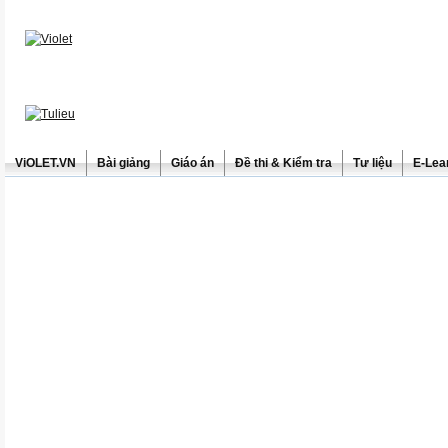
ViOLET.VN
Bài giảng
Giáo án
Đề thi & Kiểm tra
Tư liệu
E-Lea