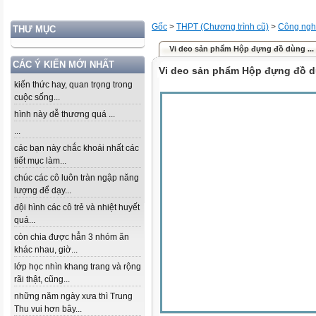
Gốc
>
THPT (Chương trình cũ)
>
Công ng
THƯ MỤC
Vi deo sản phẩm Hộp đựng đồ dùng ...
CÁC Ý KIẾN MỚI NHẤT
Vi deo sản phẩm Hộp đựng đồ d
kiến thức hay, quan trọng trong
cuộc sống...
hình này dễ thương quá ...
...
các bạn này chắc khoái nhất các
tiết mục làm...
chúc các cô luôn tràn ngập năng
lượng để dạy...
đội hình các cô trẻ và nhiệt huyết
quá...
còn chia được hẳn 3 nhóm ăn
khác nhau, giờ...
lớp học nhìn khang trang và rộng
rãi thật, cũng...
những năm ngày xưa thì Trung
Thu vui hơn bây...