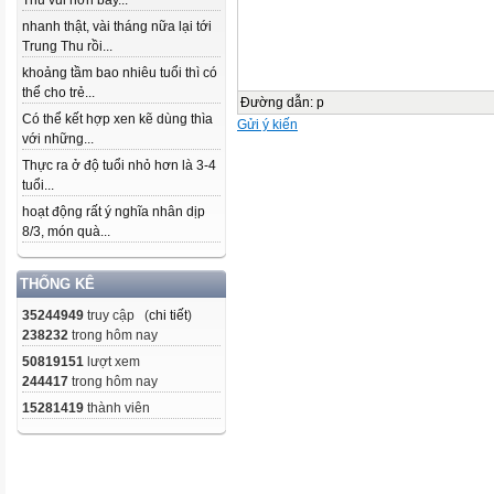
Thu vui hơn bây...
nhanh thật, vài tháng nữa lại tới
Trung Thu rồi...
khoảng tầm bao nhiêu tuổi thì có
thể cho trẻ...
Đường dẫn
:
p
Có thể kết hợp xen kẽ dùng thìa
Gửi ý kiến
với những...
Thực ra ở độ tuổi nhỏ hơn là 3-4
tuổi...
hoạt động rất ý nghĩa nhân dịp
8/3, món quà...
THỐNG KÊ
35244949
truy cập (
chi tiết
)
238232
trong hôm nay
50819151
lượt xem
244417
trong hôm nay
15281419
thành viên