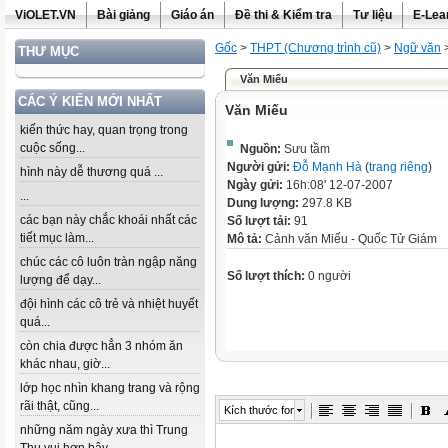
ViOLET.VN
Bài giảng
Giáo án
Đề thi & Kiểm tra
Tư liệu
E-Lea
Gốc
>
THPT (Chương trình cũ)
>
Ngữ văn
THƯ MỤC
Văn Miếu
CÁC Ý KIẾN MỚI NHẤT
Văn Miếu
kiến thức hay, quan trọng trong
cuộc sống...
Nguồn:
Sưu tầm
Người gửi:
Đỗ Mạnh Hà
(
trang riêng
)
hình này dễ thương quá ...
Ngày gửi:
16h:08' 12-07-2007
...
Dung lượng:
297.8 KB
các bạn này chắc khoái nhất các
Số lượt tải:
91
tiết mục làm...
Mô tả:
Cảnh văn Miếu - Quốc Tử Giám
chúc các cô luôn tràn ngập năng
Số lượt thích:
0 người
lượng để dạy...
đội hình các cô trẻ và nhiệt huyết
quá...
còn chia được hẳn 3 nhóm ăn
khác nhau, giờ...
lớp học nhìn khang trang và rộng
rãi thật, cũng...
Kích thước font
những năm ngày xưa thì Trung