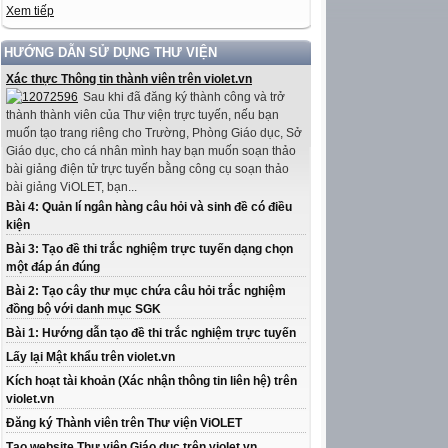
Xem tiếp
HƯỚNG DẪN SỬ DỤNG THƯ VIỆN
Xác thực Thông tin thành viên trên violet.vn
Sau khi đã đăng ký thành công và trở
thành thành viên của Thư viện trực tuyến, nếu bạn
muốn tạo trang riêng cho Trường, Phòng Giáo dục, Sở
Giáo dục, cho cá nhân mình hay bạn muốn soạn thảo
bài giảng điện tử trực tuyến bằng công cụ soạn thảo
bài giảng ViOLET, bạn...
Bài 4: Quản lí ngân hàng câu hỏi và sinh đề có điều
kiện
Bài 3: Tạo đề thi trắc nghiệm trực tuyến dạng chọn
một đáp án đúng
Bài 2: Tạo cây thư mục chứa câu hỏi trắc nghiệm
đồng bộ với danh mục SGK
Bài 1: Hướng dẫn tạo đề thi trắc nghiệm trực tuyến
Lấy lại Mật khẩu trên violet.vn
Kích hoạt tài khoản (Xác nhận thông tin liên hệ) trên
violet.vn
Đăng ký Thành viên trên Thư viện ViOLET
Tạo website Thư viện Giáo dục trên violet.vn