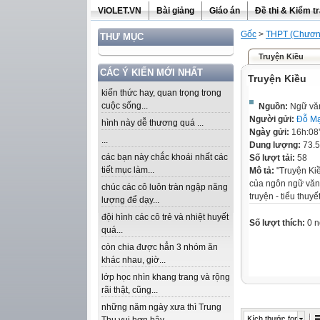
ViOLET.VN
Bài giảng
Giáo án
Đề thi & Kiểm t
Gốc
>
THPT (Chương
THƯ MỤC
Truyện Kiều
CÁC Ý KIẾN MỚI NHẤT
Truyện Kiều
kiến thức hay, quan trọng trong
cuộc sống...
Nguồn:
Ngữ văn
Người gửi:
Đỗ M
hình này dễ thương quá ...
Ngày gửi:
16h:08
...
Dung lượng:
73.
các bạn này chắc khoái nhất các
Số lượt tải:
58
tiết mục làm...
Mô tả:
"Truyện Kiề
của ngôn ngữ văn 
chúc các cô luôn tràn ngập năng
truyện - tiểu thu
lượng để dạy...
đội hình các cô trẻ và nhiệt huyết
Số lượt thích:
0 n
quá...
còn chia được hẳn 3 nhóm ăn
khác nhau, giờ...
lớp học nhìn khang trang và rộng
rãi thật, cũng...
những năm ngày xưa thì Trung
Kích thước font