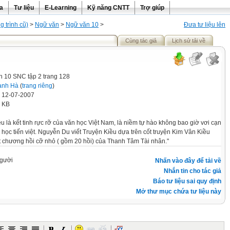
ra
Tư liệu
E-Learning
Kỹ năng CNTT
Trợ giúp
 trình cũ)
>
Ngữ văn
>
Ngữ văn 10
>
Đưa tư liệu lên
Cùng tác giả
Lịch sử tải về
 10 SNC tập 2 trang 128
ạnh Hà
(
trang riêng
)
' 12-07-2007
5 KB
u là kết tinh rực rỡ của văn học Việt Nam, là niềm tự hào không bao giờ vơi cạn
học tiến việt. Nguyễn Du viết Truyện Kiều dựa trên cốt truyện Kim Vân Kiều
yết chương hồi cỡ nhỏ ( gồm 20 hồi) của Thanh Tâm Tài nhân."
gười
Nhấn vào đây để tải về
Nhắn tin cho tác giả
Báo tư liệu sai quy định
Mở thư mục chứa tư liệu này