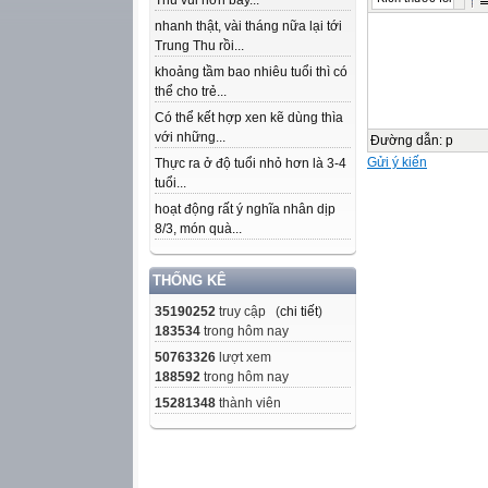
Thu vui hơn bây...
nhanh thật, vài tháng nữa lại tới
Trung Thu rồi...
khoảng tầm bao nhiêu tuổi thì có
thể cho trẻ...
Có thể kết hợp xen kẽ dùng thìa
với những...
Đường dẫn
:
p
Gửi ý kiến
Thực ra ở độ tuổi nhỏ hơn là 3-4
tuổi...
hoạt động rất ý nghĩa nhân dịp
8/3, món quà...
THỐNG KÊ
35190252
truy cập (
chi tiết
)
183534
trong hôm nay
50763326
lượt xem
188592
trong hôm nay
15281348
thành viên