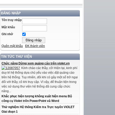
ĐĂNG NHẬP
Tên truy nhập
Mật khẩu
Ghi nhớ
Quên mật khẩu
ĐK thành viên
TIN TỨC THƯ VIỆN
Chức năng Dừng xem quảng cáo trên violet.vn
Kính chào các thầy, cô! Hiện tại, kinh phí
duy trì hệ thống dựa chủ yếu vào việc đặt quảng cáo
trên hệ thống. Tuy nhiên, đôi khi có gây một số trở ngại
đối với thầy, cô khi truy cập. Vì vậy, để thuận tiện trong
việc sử dụng thư viện hệ thống đã cung cấp chức
năng...
Khắc phục hiện tượng không xuất hiện menu Bộ
công cụ Violet trên PowerPoint và Word
Thử nghiệm Hệ thống Kiểm tra Trực tuyến ViOLET
Giai đoạn 1