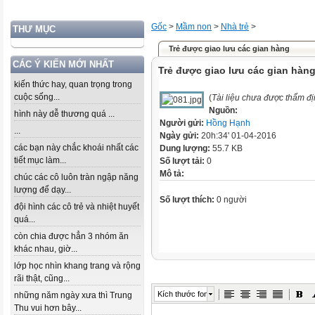
Gốc
>
Mầm non
>
Nhà trẻ
>
THƯ MỤC
Trẻ được giao lưu các gian hàng
CÁC Ý KIẾN MỚI NHẤT
Trẻ được giao lưu các gian hàn
kiến thức hay, quan trọng trong
cuộc sống...
(
Tài liệu chưa được thẩm đ
Nguồn:
hình này dễ thương quá ...
Người gửi:
Hồng Hạnh
...
Ngày gửi:
20h:34' 01-04-2016
các bạn này chắc khoái nhất các
Dung lượng:
55.7 KB
tiết mục làm...
Số lượt tải:
0
Mô tả:
chúc các cô luôn tràn ngập năng
lượng để dạy...
Số lượt thích:
0 người
đội hình các cô trẻ và nhiệt huyết
quá...
còn chia được hẳn 3 nhóm ăn
khác nhau, giờ...
lớp học nhìn khang trang và rộng
rãi thật, cũng...
Kích thước font
những năm ngày xưa thì Trung
Thu vui hơn bây...