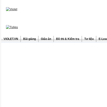
ViOLET.VN
Bài giảng
Giáo án
Đề thi & Kiểm tra
Tư liệu
E-Lea