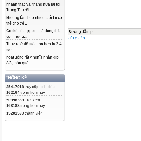
nhanh thật, vài tháng nữa lại tới
Trung Thu rồi...
khoảng tầm bao nhiêu tuổi thì có
thể cho trẻ...
Có thể kết hợp xen kẽ dùng thìa
Đường dẫn
:
p
với những...
Gửi ý kiến
Thực ra ở độ tuổi nhỏ hơn là 3-4
tuổi...
hoạt động rất ý nghĩa nhân dịp
8/3, món quà...
THỐNG KÊ
35417918
truy cập (
chi tiết
)
162164
trong hôm nay
50998339
lượt xem
168188
trong hôm nay
15281583
thành viên