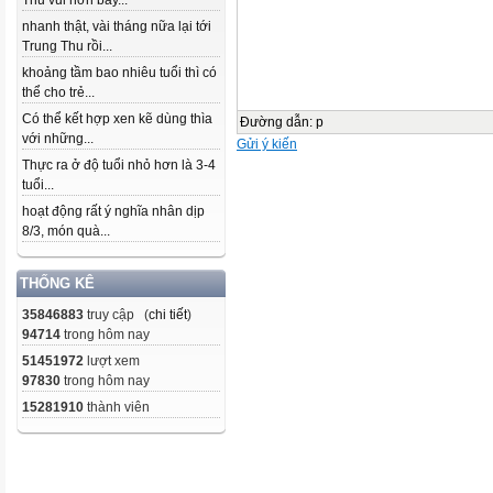
Thu vui hơn bây...
nhanh thật, vài tháng nữa lại tới
Trung Thu rồi...
khoảng tầm bao nhiêu tuổi thì có
thể cho trẻ...
Có thể kết hợp xen kẽ dùng thìa
Đường dẫn
:
p
với những...
Gửi ý kiến
Thực ra ở độ tuổi nhỏ hơn là 3-4
tuổi...
hoạt động rất ý nghĩa nhân dịp
8/3, món quà...
THỐNG KÊ
35846883
truy cập (
chi tiết
)
94714
trong hôm nay
51451972
lượt xem
97830
trong hôm nay
15281910
thành viên