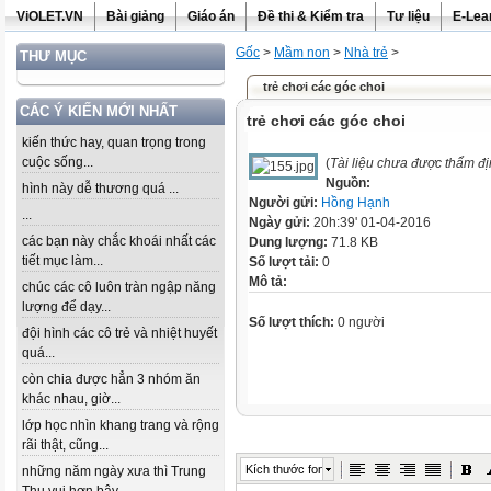
ViOLET.VN
Bài giảng
Giáo án
Đề thi & Kiểm tra
Tư liệu
E-Lea
Gốc
>
Mầm non
>
Nhà trẻ
>
THƯ MỤC
trẻ chơi các góc choi
CÁC Ý KIẾN MỚI NHẤT
trẻ chơi các góc choi
kiến thức hay, quan trọng trong
cuộc sống...
(
Tài liệu chưa được thẩm đ
Nguồn:
hình này dễ thương quá ...
Người gửi:
Hồng Hạnh
...
Ngày gửi:
20h:39' 01-04-2016
các bạn này chắc khoái nhất các
Dung lượng:
71.8 KB
tiết mục làm...
Số lượt tải:
0
Mô tả:
chúc các cô luôn tràn ngập năng
lượng để dạy...
Số lượt thích:
0 người
đội hình các cô trẻ và nhiệt huyết
quá...
còn chia được hẳn 3 nhóm ăn
khác nhau, giờ...
lớp học nhìn khang trang và rộng
rãi thật, cũng...
Kích thước font
những năm ngày xưa thì Trung