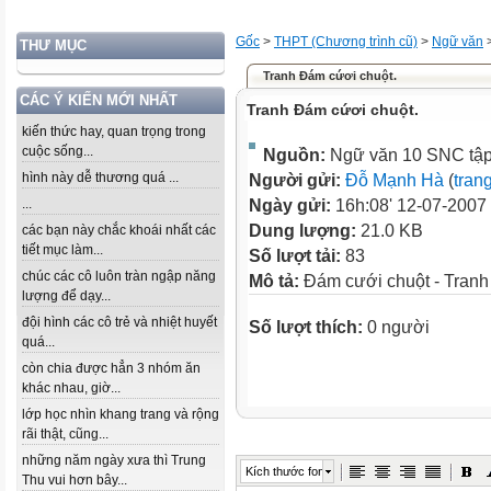
Gốc
>
THPT (Chương trình cũ)
>
Ngữ văn
THƯ MỤC
Tranh Đám cứơi chuột.
CÁC Ý KIẾN MỚI NHẤT
Tranh Đám cứơi chuột.
kiến thức hay, quan trọng trong
cuộc sống...
Nguồn:
Ngữ văn 10 SNC tập 
hình này dễ thương quá ...
Người gửi:
Đỗ Mạnh Hà
(
tran
...
Ngày gửi:
16h:08' 12-07-2007
Dung lượng:
21.0 KB
các bạn này chắc khoái nhất các
tiết mục làm...
Số lượt tải:
83
chúc các cô luôn tràn ngập năng
Mô tả:
Đám cưới chuột - Tranh
lượng để dạy...
đội hình các cô trẻ và nhiệt huyết
Số lượt thích:
0 người
quá...
còn chia được hẳn 3 nhóm ăn
khác nhau, giờ...
lớp học nhìn khang trang và rộng
rãi thật, cũng...
những năm ngày xưa thì Trung
Kích thước font
Thu vui hơn bây...