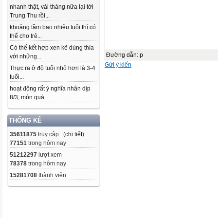
nhanh thật, vài tháng nữa lại tới
Trung Thu rồi...
khoảng tầm bao nhiêu tuổi thì có
thể cho trẻ...
Có thể kết hợp xen kẽ dùng thìa
Đường dẫn
:
p
với những...
Gửi ý kiến
Thực ra ở độ tuổi nhỏ hơn là 3-4
tuổi...
hoạt động rất ý nghĩa nhân dịp
8/3, món quà...
THỐNG KÊ
35611875
truy cập (
chi tiết
)
77151
trong hôm nay
51212297
lượt xem
78378
trong hôm nay
15281708
thành viên