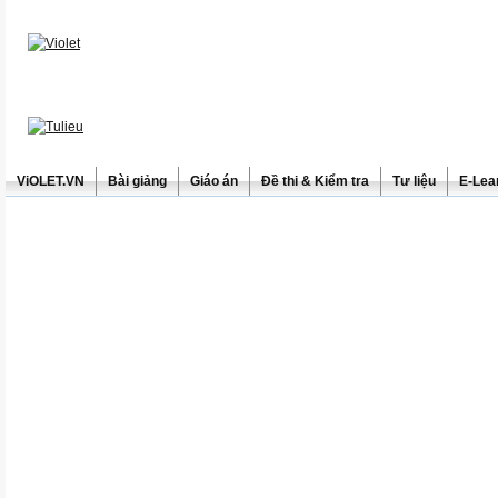
ViOLET.VN
Bài giảng
Giáo án
Đề thi & Kiểm tra
Tư liệu
E-Lea