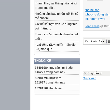
nhanh thật, vài tháng nữa lại tới
Trung Thu rồi...
the nelson
khoảng tầm bao nhiêu tuổi thì có
phương đông vân
thể cho trẻ...
bluegem tower
Có thể kết hợp xen kẽ dùng thìa
Minh Thành
@ 18h:0
với những...
Thực ra ở độ tuổi nhỏ hơn là 3-4
tuổi...
Kích thước font
hoạt động rất ý nghĩa nhân dịp
8/3, món quà...
THỐNG KÊ
35401984
truy cập (
chi tiết
)
146223
trong hôm nay
Đường dẫn
:
p
50981796
lượt xem
Gửi ý kiến
151637
trong hôm nay
15281562
thành viên