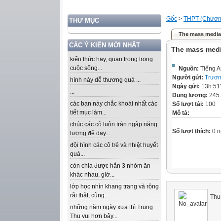
Gốc
>
THPT (Chương
THƯ MỤC
The mass media
CÁC Ý KIẾN MỚI NHẤT
The mass med
kiến thức hay, quan trọng trong
cuộc sống...
Nguồn:
Tiếng A
Người gửi:
Trươn
hình này dễ thương quá ...
Ngày gửi:
13h:51
...
Dung lượng:
245
các bạn này chắc khoái nhất các
Số lượt tải:
100
tiết mục làm...
Mô tả:
chúc các cô luôn tràn ngập năng
Số lượt thích:
0 n
lượng để dạy...
đội hình các cô trẻ và nhiệt huyết
quá...
còn chia được hẳn 3 nhóm ăn
khác nhau, giờ...
lớp học nhìn khang trang và rộng
rãi thật, cũng...
Thun
những năm ngày xưa thì Trung
Thu vui hơn bây...