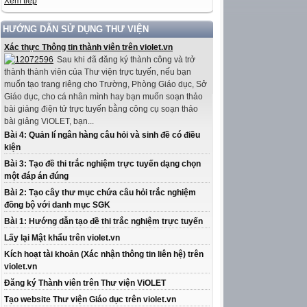
Xem tiếp
HƯỚNG DẪN SỬ DỤNG THƯ VIỆN
Xác thực Thông tin thành viên trên violet.vn
Sau khi đã đăng ký thành công và trở
thành thành viên của Thư viện trực tuyến, nếu bạn
muốn tạo trang riêng cho Trường, Phòng Giáo dục, Sở
Giáo dục, cho cá nhân mình hay bạn muốn soạn thảo
bài giảng điện tử trực tuyến bằng công cụ soạn thảo
bài giảng ViOLET, bạn...
Bài 4: Quản lí ngân hàng câu hỏi và sinh đề có điều
kiện
Bài 3: Tạo đề thi trắc nghiệm trực tuyến dạng chọn
một đáp án đúng
Bài 2: Tạo cây thư mục chứa câu hỏi trắc nghiệm
đồng bộ với danh mục SGK
Bài 1: Hướng dẫn tạo đề thi trắc nghiệm trực tuyến
Lấy lại Mật khẩu trên violet.vn
Kích hoạt tài khoản (Xác nhận thông tin liên hệ) trên
violet.vn
Đăng ký Thành viên trên Thư viện ViOLET
Tạo website Thư viện Giáo dục trên violet.vn