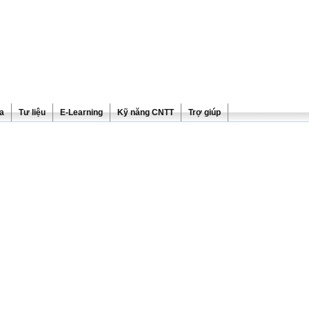
ra
Tư liệu
E-Learning
Kỹ năng CNTT
Trợ giúp