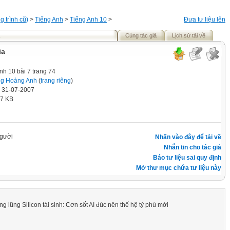
 trình cũ)
>
Tiếng Anh
>
Tiếng Anh 10
>
Đưa tư liệu lên
Cùng tác giả
Lịch sử tải về
ia
nh 10 bài 7 trang 74
g Hoàng Anh
(
trang riêng
)
' 31-07-2007
.7 KB
gười
Nhấn vào đây để tải về
Nhắn tin cho tác giả
Báo tư liệu sai quy định
Mở thư mục chứa tư liệu này
g lũng Silicon tái sinh: Cơn sốt AI đúc nên thế hệ tỷ phú mới