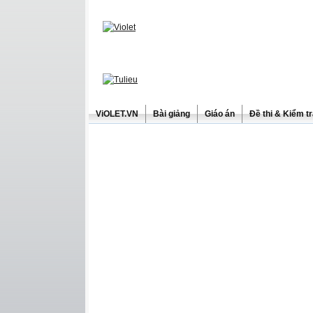
ViOLET.VN
Bài giảng
Giáo án
Đề thi & Kiểm t