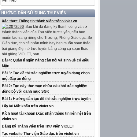
Xem tiếp
HƯỚNG DẪN SỬ DỤNG THƯ VIỆN
Xác thực Thông tin thành viên trên violet.vn
Sau khi đã đăng ký thành công và trở
thành thành viên của Thư viện trực tuyến, nếu bạn
muốn tạo trang riêng cho Trường, Phòng Giáo dục, Sở
Giáo dục, cho cá nhân mình hay bạn muốn soạn thảo
bài giảng điện tử trực tuyến bằng công cụ soạn thảo
bài giảng ViOLET, bạn...
Bài 4: Quản lí ngân hàng câu hỏi và sinh đề có điều
kiện
Bài 3: Tạo đề thi trắc nghiệm trực tuyến dạng chọn
một đáp án đúng
Bài 2: Tạo cây thư mục chứa câu hỏi trắc nghiệm
đồng bộ với danh mục SGK
Bài 1: Hướng dẫn tạo đề thi trắc nghiệm trực tuyến
Lấy lại Mật khẩu trên violet.vn
Kích hoạt tài khoản (Xác nhận thông tin liên hệ) trên
violet.vn
Đăng ký Thành viên trên Thư viện ViOLET
Tạo website Thư viện Giáo dục trên violet.vn