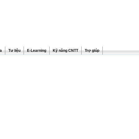
ra
Tư liệu
E-Learning
Kỹ năng CNTT
Trợ giúp