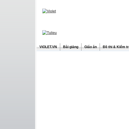
ViOLET.VN
Bài giảng
Giáo án
Đề thi & Kiểm t