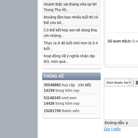
nhanh thật, vài tháng nữa lại tới
Trung Thu rồi...
khoảng tầm bao nhiêu tuổi thì có
thể cho trẻ...
Có thể kết hợp xen kẽ dùng thìa
với những...
Số lượt thích:
0 n
Thực ra ở độ tuổi nhỏ hơn là 3-4
tuổi...
hoạt động rất ý nghĩa nhân dịp
8/3, món quà...
THỐNG KÊ
Kích thước font
35548882
truy cập (
chi tiết
)
14159
trong hôm nay
51148345
lượt xem
14426
trong hôm nay
15281700
thành viên
Đường dẫn
:
p
Gửi ý kiến