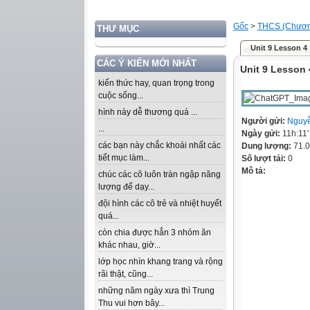
Gốc
>
THCS (Chương
THƯ MỤC
Unit 9 Lesson 4
CÁC Ý KIẾN MỚI NHẤT
Unit 9 Lesson 
kiến thức hay, quan trọng trong
cuộc sống...
hình này dễ thương quá ...
Người gửi:
Nguy
...
Ngày gửi:
11h:11
các bạn này chắc khoái nhất các
Dung lượng:
71.
tiết mục làm...
Số lượt tải:
0
Mô tả:
chúc các cô luôn tràn ngập năng
lượng để dạy...
đội hình các cô trẻ và nhiệt huyết
quá...
còn chia được hẳn 3 nhóm ăn
khác nhau, giờ...
lớp học nhìn khang trang và rộng
rãi thật, cũng...
những năm ngày xưa thì Trung
Thu vui hơn bây...