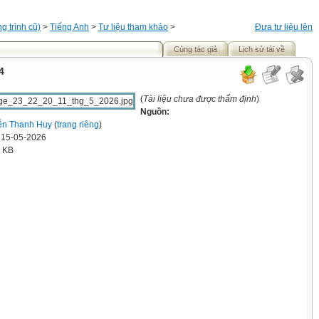
 trình cũ)
>
Tiếng Anh
>
Tư liệu tham khảo
>
Đưa tư liệu lên
Cùng tác giả
Lịch sử tải về
4
(
Tài liệu chưa được thẩm định
)
Nguồn:
ễn Thanh Huy
(
trang riêng
)
' 15-05-2026
0 KB