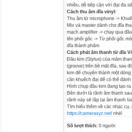
nhiều, dễ tiếp cận với đại đa 
Cách thu âm đĩa vinyl:
Thu âm từ microphone -> Khuế
Mix và master dành cho đĩa th
mạch amplifier -> chạy qua đầu
lên phôi gốc -> Từ phôi gốc mới
đĩa thành phẩm
Cách phát âm thanh từ đĩa Vi
Đầu kim (Stylus) của mâm than 
(groove) trên bề mặt đĩa, sau 
kim để chuyển thành một dòng 
cần khuếch đại để có thể đánh
Hình chụp đầu kim đang tạo ra 
Bên dưới là rãnh âm thanh sau 
rãnh này sẽ lập lại âm thanh lú
Tìm hiểu thêm về các nhạc cụ,
https://cameraxyz.net/
nhé!
Số lượt thích:
0 người