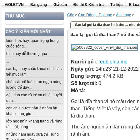
ViOLET.VN
Bài giảng
Giáo án
Đề thi & Kiểm tra
Tư liệu
E-Lea
Gốc
>
Cao Đẳng - Đại học
>
Âm nhạc
>
THƯ MỤC
Sao lại gọi là đĩa than? nó thu ... như 
CÁC Ý KIẾN MỚI NHẤT
Sao lại gọi là đĩa than? nó thu
kiến thức hay, quan trọng trong
cuộc sống...
hình này dễ thương quá ...
...
Người gửi:
reub enjaime
Ngày gửi:
14h:23' 21-12-2022
các bạn này chắc khoái nhất các
tiết mục làm...
Dung lượng:
474.2 KB
chúc các cô luôn tràn ngập năng
Số lượt tải:
0
lượng để dạy...
Mô tả:
đội hình các cô trẻ và nhiệt huyết
quá...
Gọi là đĩa than vì nó màu đen 
còn chia được hẳn 3 nhóm ăn
than. Tiếng Việt là vậy, còn cá
khác nhau, giờ...
là đĩa than.
lớp học nhìn khang trang và rộng
Thu âm: nguồn âm làm rung đầu
rãi thật, cũng...
rãnh âm.
những năm ngày xưa thì Trung