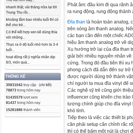
Thu vui hơn bây...
Phát âm: đầu kim đi qua rãnh â
nhanh thật, vài tháng nữa lại tới
ra rung động, rung động thành
Trung Thu rồi...
khoảng tầm bao nhiêu tuổi thì có
Đĩa than
là hoàn toàn analog, c
thể cho trẻ...
trên sóng âm thanh analog. Nếu
Có thể kết hợp xen kẽ dùng thìa
các bạn cần đến một chiếc ADC 
với những...
hiệu âm thanh analog trở về dig
Thực ra ở độ tuổi nhỏ hơn là 3-4
Xu hướng trở lại của đĩa than
tuổi...
giải bởi nhiều nguyên nhân về 
hoạt động rất ý nghĩa nhân dịp
8/3, món quà...
cứng. Trong đó đầu tiên thì xu h
phong cách đã dẫn đến sự trở 
được người dùng trở thành vật 
THỐNG KÊ
chí người ta mua đĩa vinyl để
35831042
truy cập (
chi tiết
)
Các nghệ sỹ trẻ cũng giới thiệ
78873
trong hôm nay
influencer cũng khiến cho trào 
51435579
lượt xem
81437
trong hôm nay
tượng chính giúp cho đĩa vinyl
15281886
thành viên
khó tính.
Tiếp theo là việc các thiết bị p
cần phải setup cân chỉnh rắc 
thì có thể bấm một nút là chơi 