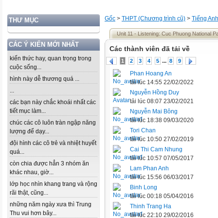
Gốc
>
THPT (Chương trình cũ)
>
Tiếng An
THƯ MỤC
Unit 11 - Listening: Cuc Phuong National P
CÁC Ý KIẾN MỚI NHẤT
Các thành viên đã tải về
kiến thức hay, quan trọng trong
...
1
2
3
4
5
8
9
cuộc sống...
Phan Hoang An
hình này dễ thương quá ...
tải lúc 14:55 22/02/2022
...
Nguyễn Hồng Duy
tải lúc 08:07 23/02/2021
các bạn này chắc khoái nhất các
tiết mục làm...
Nguyễn Mai Bông
tải lúc 18:38 09/03/2020
chúc các cô luôn tràn ngập năng
Tori Chan
lượng để dạy...
tải lúc 10:50 27/02/2019
đội hình các cô trẻ và nhiệt huyết
Cai Thi Cam Nhung
quá...
tải lúc 10:57 07/05/2017
còn chia được hẳn 3 nhóm ăn
Lam Phan Anh
khác nhau, giờ...
tải lúc 15:56 06/03/2017
lớp học nhìn khang trang và rộng
Binh Long
rãi thật, cũng...
tải lúc 00:18 05/04/2016
những năm ngày xưa thì Trung
Thinh Trang Ha
Thu vui hơn bây...
tải lúc 22:10 29/02/2016