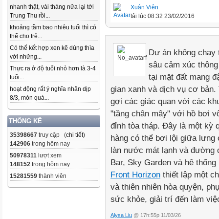
nhanh thật, vài tháng nữa lại tới
Xuân Viên
Trung Thu rồi...
tải lúc 08:32 23/02/2016
khoảng tầm bao nhiêu tuổi thì có
thể cho trẻ...
Có thể kết hợp xen kẽ dùng thìa
Dự án không chạy t
với những...
sâu cảm xúc thông 
Thực ra ở độ tuổi nhỏ hơn là 3-4
tại mặt đất mang 
tuổi...
gian xanh và dịch vụ cơ bản. 
hoạt động rất ý nghĩa nhân dịp
8/3, món quà...
gợi các giác quan với các khu
"tầng chân mây" với hồ bơi 
THỐNG KÊ
đỉnh tòa tháp. Đây là một kỳ 
35398667
truy cập (
chi tiết
)
hàng có thể bơi lội giữa lưng
142906
trong hôm nay
làn nước mát lạnh và đường c
50978311
lượt xem
Bar, Sky Garden và hệ thống
148152
trong hôm nay
Front Horizon
thiết lập một 
15281559
thành viên
và thiên nhiên hòa quyện, ph
sức khỏe, giải trí đến làm vi
Alysa Liu
@ 17h:55p 11/03/26