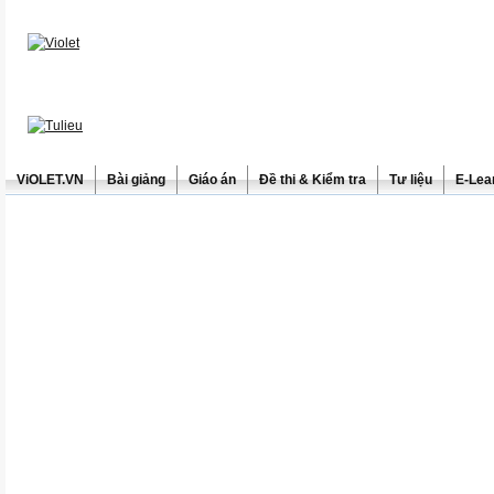
ViOLET.VN
Bài giảng
Giáo án
Đề thi & Kiểm tra
Tư liệu
E-Lea