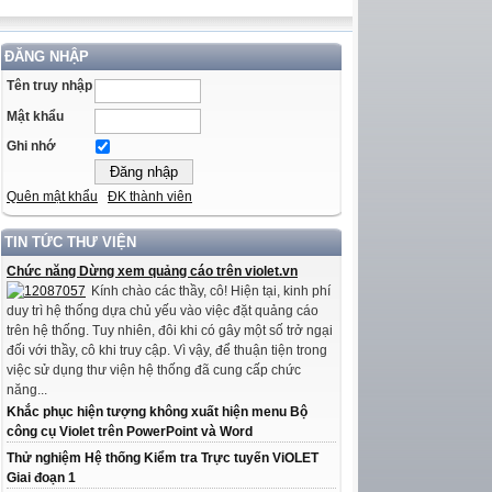
ĐĂNG NHẬP
Tên truy nhập
Mật khẩu
Ghi nhớ
Quên mật khẩu
ĐK thành viên
TIN TỨC THƯ VIỆN
Chức năng Dừng xem quảng cáo trên violet.vn
Kính chào các thầy, cô! Hiện tại, kinh phí
duy trì hệ thống dựa chủ yếu vào việc đặt quảng cáo
trên hệ thống. Tuy nhiên, đôi khi có gây một số trở ngại
đối với thầy, cô khi truy cập. Vì vậy, để thuận tiện trong
việc sử dụng thư viện hệ thống đã cung cấp chức
năng...
Khắc phục hiện tượng không xuất hiện menu Bộ
công cụ Violet trên PowerPoint và Word
Thử nghiệm Hệ thống Kiểm tra Trực tuyến ViOLET
Giai đoạn 1