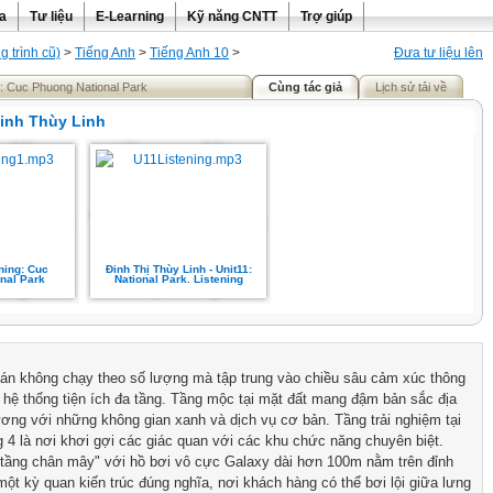
ra
Tư liệu
E-Learning
Kỹ năng CNTT
Trợ giúp
 trình cũ)
>
Tiếng Anh
>
Tiếng Anh 10
>
Đưa tư liệu lên
ng: Cuc Phuong National Park
Cùng tác giả
Lịch sử tải về
inh Thùy Linh
ening: Cuc
Đinh Thị Thùy Linh - Unit11:
nal Park
National Park. Listening
án không chạy theo số lượng mà tập trung vào chiều sâu cảm xúc thông
 hệ thống tiện ích đa tầng. Tầng mộc tại mặt đất mang đậm bản sắc địa
ơng với những không gian xanh và dịch vụ cơ bản. Tầng trải nghiệm tại
g 4 là nơi khơi gợi các giác quan với các khu chức năng chuyên biệt.
 "tầng chân mây" với hồ bơi vô cực Galaxy dài hơn 100m nằm trên đỉnh
một kỳ quan kiến trúc đúng nghĩa, nơi khách hàng có thể bơi lội giữa lưng