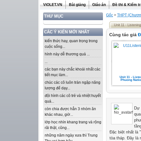
ViOLET.VN
Bài giảng
Giáo án
Đề thi & Kiểm t
Gốc
>
THPT (Chương
THƯ MỤC
Unit 11 - Listeni
CÁC Ý KIẾN MỚI NHẤT
Cùng tác giả
Đ
kiến thức hay, quan trọng trong
cuộc sống...
hình này dễ thương quá ...
...
các bạn này chắc khoái nhất các
tiết mục làm...
Unit 11 - List
Phuong Natio
chúc các cô luôn tràn ngập năng
lượng để dạy...
đội hình các cô trẻ và nhiệt huyết
quá...
Dự 
còn chia được hẳn 3 nhóm ăn
qua
khác nhau, giờ...
phư
lớp học nhìn khang trang và rộng
tần
rãi thật, cũng...
Đặc biệt nhất là
những năm ngày xưa thì Trung
tòa tháp. Đây là 