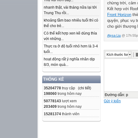
Thu vui hơn bây...
chừng trời, cảm 
nhanh thật, vài tháng nữa lại tới
Kết hợp với Roo
Trung Thu rồi...
Front Horizon
thi
khoảng tầm bao nhiêu tuổi thì có
quyện, phục vụ t
thể cho trẻ...
cho giới thượng 
Có thể kết hợp xen kẽ dùng thìa
Alysa Liu
@ 17h:55p 
với những...
Thực ra ở độ tuổi nhỏ hơn là 3-4
tuổi...
Kích thước font
hoạt động rất ý nghĩa nhân dịp
8/3, món quà...
THỐNG KÊ
35204778
truy cập (
chi tiết
)
198060
trong hôm nay
Đường dẫn
:
p
50778143
lượt xem
Gửi ý kiến
203409
trong hôm nay
15281374
thành viên