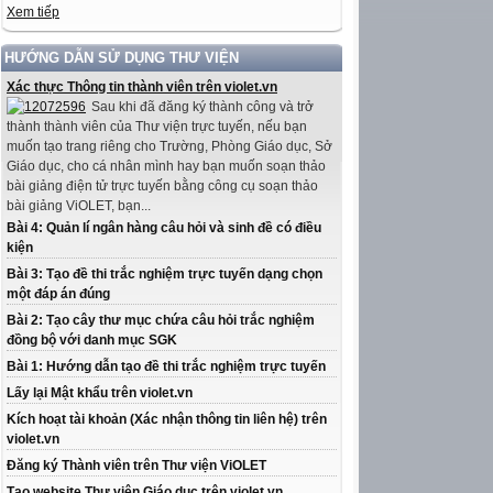
Xem tiếp
HƯỚNG DẪN SỬ DỤNG THƯ VIỆN
Xác thực Thông tin thành viên trên violet.vn
Sau khi đã đăng ký thành công và trở
thành thành viên của Thư viện trực tuyến, nếu bạn
muốn tạo trang riêng cho Trường, Phòng Giáo dục, Sở
Giáo dục, cho cá nhân mình hay bạn muốn soạn thảo
bài giảng điện tử trực tuyến bằng công cụ soạn thảo
bài giảng ViOLET, bạn...
Bài 4: Quản lí ngân hàng câu hỏi và sinh đề có điều
kiện
Bài 3: Tạo đề thi trắc nghiệm trực tuyến dạng chọn
một đáp án đúng
Bài 2: Tạo cây thư mục chứa câu hỏi trắc nghiệm
đồng bộ với danh mục SGK
Bài 1: Hướng dẫn tạo đề thi trắc nghiệm trực tuyến
Lấy lại Mật khẩu trên violet.vn
Kích hoạt tài khoản (Xác nhận thông tin liên hệ) trên
violet.vn
Đăng ký Thành viên trên Thư viện ViOLET
Tạo website Thư viện Giáo dục trên violet.vn