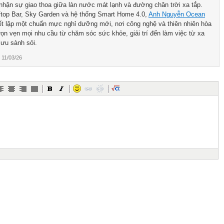
nhận sự giao thoa giữa làn nước mát lạnh và đường chân trời xa tắp.
ftop Bar, Sky Garden và hệ thống Smart Home 4.0,
Anh Nguyễn Ocean
ết lập một chuẩn mực nghỉ dưỡng mới, nơi công nghệ và thiên nhiên hòa
rọn vẹn mọi nhu cầu từ chăm sóc sức khỏe, giải trí đến làm việc từ xa
lưu sành sỏi.
11/03/26