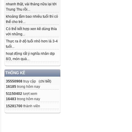
nhanh thật, vài tháng nữa lại tới
Trung Thu rồi...
khoảng tầm bao nhiêu tuổi thì có
thể cho trẻ...
Có thể kết hợp xen kẽ dùng thìa
với những...
Thực ra ở độ tuổi nhỏ hơn là 3-4
tuổi...
hoạt động rất ý nghĩa nhân dịp
8/3, món quà...
THỐNG KÊ
35550908
truy cập (
chi tiết
)
16185
trong hôm nay
51150402
lượt xem
16483
trong hôm nay
15281700
thành viên