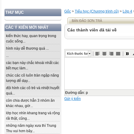
Gốc
>
Tiểu học (Chương trình cũ)
>
Lớp 4
THƯ MỤC
BÁN ĐẢO SƠN TRÀ
CÁC Ý KIẾN MỚI NHẤT
Các thành viên đã tải về
kiến thức hay, quan trọng trong
cuộc sống...
hình này dễ thương quá ...
Kích thước font
...
các bạn này chắc khoái nhất các
tiết mục làm...
chúc các cô luôn tràn ngập năng
lượng để dạy...
đội hình các cô trẻ và nhiệt huyết
Đường dẫn
:
p
quá...
Gửi ý kiến
còn chia được hẳn 3 nhóm ăn
khác nhau, giờ...
lớp học nhìn khang trang và rộng
rãi thật, cũng...
những năm ngày xưa thì Trung
Thu vui hơn bây...