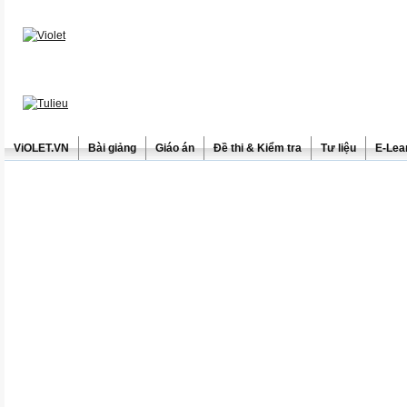
ViOLET.VN
Bài giảng
Giáo án
Đề thi & Kiểm tra
Tư liệu
E-Lea