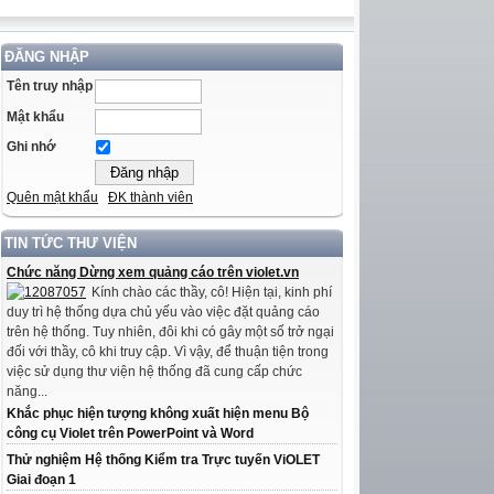
ĐĂNG NHẬP
Tên truy nhập
Mật khẩu
Ghi nhớ
Quên mật khẩu
ĐK thành viên
TIN TỨC THƯ VIỆN
Chức năng Dừng xem quảng cáo trên violet.vn
Kính chào các thầy, cô! Hiện tại, kinh phí
duy trì hệ thống dựa chủ yếu vào việc đặt quảng cáo
trên hệ thống. Tuy nhiên, đôi khi có gây một số trở ngại
đối với thầy, cô khi truy cập. Vì vậy, để thuận tiện trong
việc sử dụng thư viện hệ thống đã cung cấp chức
năng...
Khắc phục hiện tượng không xuất hiện menu Bộ
công cụ Violet trên PowerPoint và Word
Thử nghiệm Hệ thống Kiểm tra Trực tuyến ViOLET
Giai đoạn 1