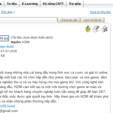
ra
Tư liệu
E-Learning
Kỹ năng CNTT
Trợ giúp
>
Ảnh đẹp
>
Đưa tư liệu lên
Cùng tác giả
Lịch sử tải về
(
Tài liệu chưa được thẩm định
)
Nguồn:
HZ88
tam Build
' 07-07-2026
5 KB
ột trong những nhà cái hàng đầu trong lĩnh vực cá cược và giải trí online.
ấp một loạt các trò chơi hấp dẫn như poker, baccarat, và slot game, đảm
i nghiệm thú vị và sự hào hứng cho mọi game thủ. Với công nghệ tiên
hàng đầu, HZ88 cam kết tạo ra một môi trường chơi game an toàn và
gũ hỗ trợ khách hàng chuyên nghiệp luôn sẵn sàng để giúp đỡ bạn 24/7,
i thắc mắc được giải quyết kịp thời. Hãy tham gia với HZ88 để khám phá
vị và nhận những phần thưởng hấp dẫn.
hz88.build/
d@gmail.com