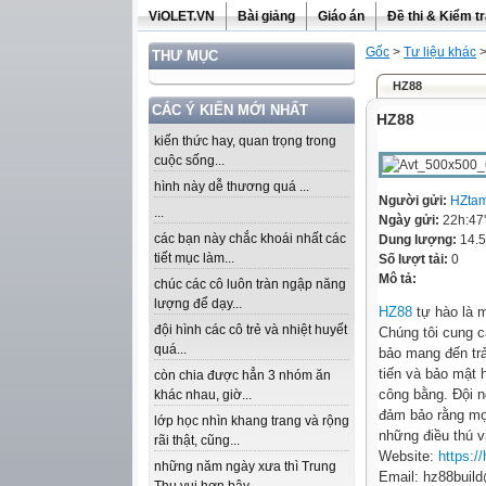
ViOLET.VN
Bài giảng
Giáo án
Đề thi & Kiểm t
Gốc
>
Tư liệu khác
THƯ MỤC
HZ88
CÁC Ý KIẾN MỚI NHẤT
HZ88
kiến thức hay, quan trọng trong
cuộc sống...
hình này dễ thương quá ...
Người gửi:
HZtam
...
Ngày gửi:
22h:47
các bạn này chắc khoái nhất các
Dung lượng:
14.
tiết mục làm...
Số lượt tải:
0
Mô tả:
chúc các cô luôn tràn ngập năng
lượng để dạy...
HZ88
tự hào là m
đội hình các cô trẻ và nhiệt huyết
Chúng tôi cung c
quá...
bảo mang đến trả
tiến và bảo mật 
còn chia được hẳn 3 nhóm ăn
công bằng. Đội n
khác nhau, giờ...
đảm bảo rằng mọ
lớp học nhìn khang trang và rộng
những điều thú 
rãi thật, cũng...
Website:
https://
những năm ngày xưa thì Trung
Email: hz88buil