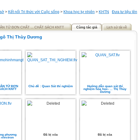
 sở
>
Kết nối Tri thức với Cuộc sống
>
Khoa học tự nhiên
>
KHTN
Đưa tư liệu lên
HÂN TỬ ĐƠN CHẤT ... CHẤT SÁCH KNTT
Cùng tác giả
Lịch sử tải về
gô Thị Thùy Dương
HÂN TỬ ĐƠN
Chủ đề : Quan Sát thí nghiệm
Hướng dẫn quan sát thí
 SÁCH KNTT
nghiệm hóa học- ... Thị Thùy
Dương
bằng phương
Đã bị xóa
Đã bị xóa
 electron