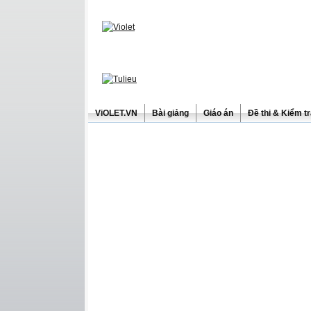
ViOLET.VN
Bài giảng
Giáo án
Đề thi & Kiểm t