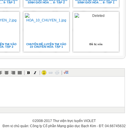
.. 9- TẬP 1
SINH GIỎI HÓA ... 8- TẬP 2
SINH GIỎI HÓA ... 8- TẬP 1
ỆN THI VÀO
CHUYÊN ĐỀ LUYỆN THI VÀO
Đã bị xóa
A- TẬP 2
10 CHUYÊN HÓA- TẬP 1
©2008-2017 Thư viện trực tuyến ViOLET
Đơn vị chủ quản: Công ty Cổ phần Mạng giáo dục Bạch Kim - ĐT: 04.66745632