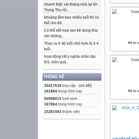
nhanh thật, vài tháng nữa lại tới
Trung Thu rồi...
khoảng tầm bao nhiêu tuổi thì có
thể cho trẻ...
Có thể kết hợp xen kẽ dùng thìa
với những...
Đã bị 
Thực ra ở độ tuổi nhỏ hơn là 3-4
tuổi...
hoạt động rất ý nghĩa nhân dịp
8/3, món quà...
THỐNG KÊ
35417618
truy cập (
chi tiết
)
161864
trong hôm nay
Đã bị 
50998015
lượt xem
167864
trong hôm nay
15281583
thành viên
CHUYÊN ĐỀ BỒI