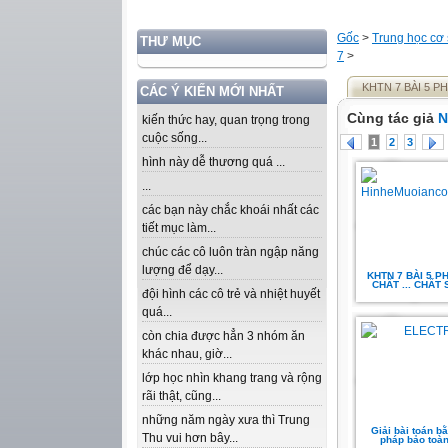
Gốc
>
Trung học cơ
THƯ MỤC
7
>
KHTN 7 BÀI 5 P
CÁC Ý KIẾN MỚI NHẤT
Cùng tác giả
N
kiến thức hay, quan trọng trong
cuộc sống...
1
2
3
hình này dễ thương quá ...
...
các bạn này chắc khoái nhất các
tiết mục làm...
chúc các cô luôn tràn ngập năng
lượng để dạy...
KHTN 7 BÀI 5 P
CHẤT ... CHẤT
đội hình các cô trẻ và nhiệt huyết
quá...
còn chia được hẳn 3 nhóm ăn
khác nhau, giờ...
lớp học nhìn khang trang và rộng
rãi thật, cũng...
những năm ngày xưa thì Trung
Giải bài toán 
Thu vui hơn bây...
pháp bảo toàn