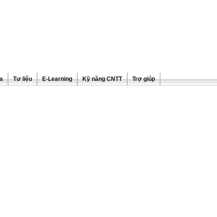
ra
Tư liệu
E-Learning
Kỹ năng CNTT
Trợ giúp