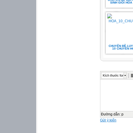
SINH GIỎI HÓA .
CHUYÊN ĐỀ LUY
10 CHUYÊN HÓ
Kích thước font
Đường dẫn
:
p
Gửi ý kiến