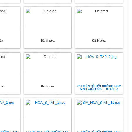
xóa
Đã bị xóa
Đã bị xóa
xóa
Đã bị xóa
CHUYÊN ĐỀ BỒI DƯỠNG HỌC
SINH GIỎI HÓA ... 9- TẬP 2
 DƯỠNG HỌC
CHUYÊN ĐỀ BỒI DƯỠNG HỌC
CHUYÊN ĐỀ BỒI DƯỠNG HỌC