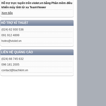
Hỗ trợ trực tuyến trên violet.vn bằng Phần mềm điều
khiển máy tính từ xa TeamViewer
Xem tiếp
HỖ TRỢ KĨ THUẬT
(024) 62 930 536
091 912 4899
hotro@violet.vn
LIÊN HỆ QUẢNG CÁO
(024) 66 745 632
096 181 2005
contact@bachkim.vn