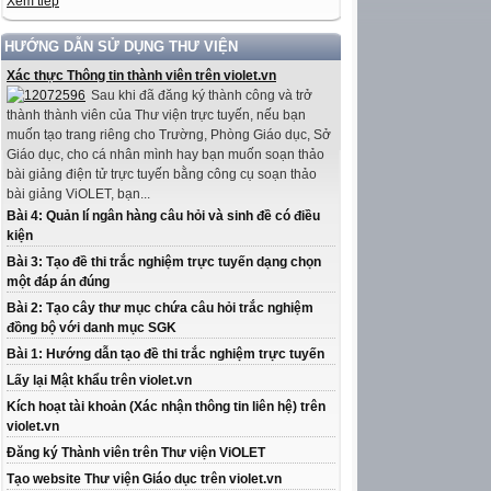
Xem tiếp
HƯỚNG DẪN SỬ DỤNG THƯ VIỆN
Xác thực Thông tin thành viên trên violet.vn
Sau khi đã đăng ký thành công và trở
thành thành viên của Thư viện trực tuyến, nếu bạn
muốn tạo trang riêng cho Trường, Phòng Giáo dục, Sở
Giáo dục, cho cá nhân mình hay bạn muốn soạn thảo
bài giảng điện tử trực tuyến bằng công cụ soạn thảo
bài giảng ViOLET, bạn...
Bài 4: Quản lí ngân hàng câu hỏi và sinh đề có điều
kiện
Bài 3: Tạo đề thi trắc nghiệm trực tuyến dạng chọn
một đáp án đúng
Bài 2: Tạo cây thư mục chứa câu hỏi trắc nghiệm
đồng bộ với danh mục SGK
Bài 1: Hướng dẫn tạo đề thi trắc nghiệm trực tuyến
Lấy lại Mật khẩu trên violet.vn
Kích hoạt tài khoản (Xác nhận thông tin liên hệ) trên
violet.vn
Đăng ký Thành viên trên Thư viện ViOLET
Tạo website Thư viện Giáo dục trên violet.vn