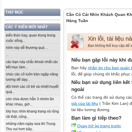
THƯ MỤC
Cần Có Cái Nhìn Khách Quan Kh
Hàng Tuần
CÁC Ý KIẾN MỚI NHẤT
kiến thức hay, quan trọng trong
Xin lỗi, tài liệu 
cuộc sống...
Bạn không thể truy cập để x
hình này dễ thương quá ...
...
Nếu bạn gặp lỗi này khi đ
các bạn này chắc khoái nhất các
tiết mục làm...
Bạn hãy
nhắn tin cho ban quản t
lỗi, để giúp chúng tôi khắc phục 
chúc các cô luôn tràn ngập năng
lượng để dạy...
Nếu bạn sử dụng liên kết
đội hình các cô trẻ và nhiệt huyết
ngoài
quá...
Có thể các trang đó sử dụng các
còn chia được hẳn 3 nhóm ăn
giả của tài liệu
( Trần Kim Lan) để
khác nhau, giờ...
tài liệu tương đương.
lớp học nhìn khang trang và rộng
rãi thật, cũng...
Bạn làm gì tiếp theo?
những năm ngày xưa thì Trung
Quay trở lại trang trước
Thu vui hơn bây...