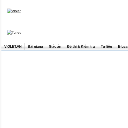
ViOLET.VN
Bài giảng
Giáo án
Đề thi & Kiểm tra
Tư liệu
E-Lea