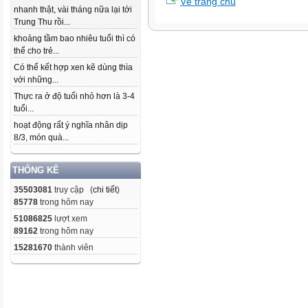
Về trang chủ
nhanh thật, vài tháng nữa lại tới
Trung Thu rồi...
khoảng tầm bao nhiêu tuổi thì có
thể cho trẻ...
Có thể kết hợp xen kẽ dùng thìa
với những...
Thực ra ở độ tuổi nhỏ hơn là 3-4
tuổi...
hoạt động rất ý nghĩa nhân dịp
8/3, món quà...
THỐNG KÊ
35503081
truy cập (
chi tiết
)
85778
trong hôm nay
51086825
lượt xem
89162
trong hôm nay
15281670
thành viên