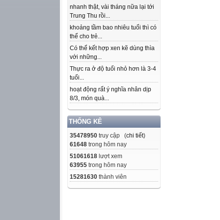
nhanh thật, vài tháng nữa lại tới
Trung Thu rồi...
khoảng tầm bao nhiêu tuổi thì có
thể cho trẻ...
Có thể kết hợp xen kẽ dùng thìa
với những...
Thực ra ở độ tuổi nhỏ hơn là 3-4
tuổi...
hoạt động rất ý nghĩa nhân dịp
8/3, món quà...
THỐNG KÊ
35478950
truy cập (
chi tiết
)
61648
trong hôm nay
51061618
lượt xem
63955
trong hôm nay
15281630
thành viên