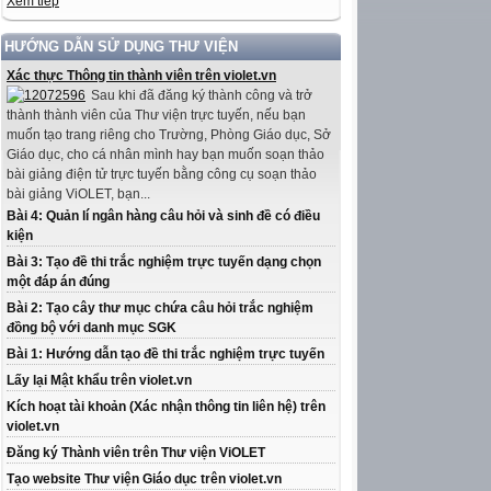
Xem tiếp
HƯỚNG DẪN SỬ DỤNG THƯ VIỆN
Xác thực Thông tin thành viên trên violet.vn
Sau khi đã đăng ký thành công và trở
thành thành viên của Thư viện trực tuyến, nếu bạn
muốn tạo trang riêng cho Trường, Phòng Giáo dục, Sở
Giáo dục, cho cá nhân mình hay bạn muốn soạn thảo
bài giảng điện tử trực tuyến bằng công cụ soạn thảo
bài giảng ViOLET, bạn...
Bài 4: Quản lí ngân hàng câu hỏi và sinh đề có điều
kiện
Bài 3: Tạo đề thi trắc nghiệm trực tuyến dạng chọn
một đáp án đúng
Bài 2: Tạo cây thư mục chứa câu hỏi trắc nghiệm
đồng bộ với danh mục SGK
Bài 1: Hướng dẫn tạo đề thi trắc nghiệm trực tuyến
Lấy lại Mật khẩu trên violet.vn
Kích hoạt tài khoản (Xác nhận thông tin liên hệ) trên
violet.vn
Đăng ký Thành viên trên Thư viện ViOLET
Tạo website Thư viện Giáo dục trên violet.vn