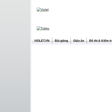
ViOLET.VN
Bài giảng
Giáo án
Đề thi & Kiểm t