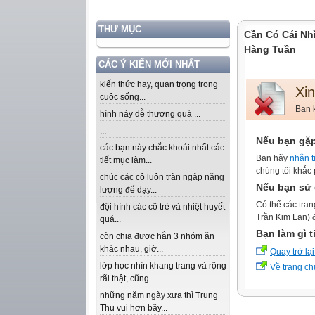
THƯ MỤC
Cần Có Cái Nh
Hàng Tuần
CÁC Ý KIẾN MỚI NHẤT
kiến thức hay, quan trọng trong
Xin
cuộc sống...
Bạn k
hình này dễ thương quá ...
...
Nếu bạn gặp
các bạn này chắc khoái nhất các
Bạn hãy
nhắn t
tiết mục làm...
chúng tôi khắc 
chúc các cô luôn tràn ngập năng
Nếu bạn sử 
lượng để dạy...
Có thể các tran
đội hình các cô trẻ và nhiệt huyết
Trần Kim Lan) đ
quá...
Bạn làm gì t
còn chia được hẳn 3 nhóm ăn
khác nhau, giờ...
Quay trở lại
lớp học nhìn khang trang và rộng
Về trang ch
rãi thật, cũng...
những năm ngày xưa thì Trung
Thu vui hơn bây...