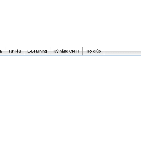
ra
Tư liệu
E-Learning
Kỹ năng CNTT
Trợ giúp