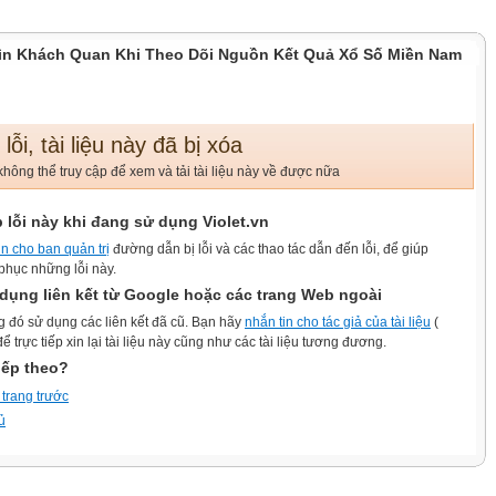
ìn Khách Quan Khi Theo Dõi Nguồn Kết Quả Xổ Số Miền Nam
 lỗi, tài liệu này đã bị xóa
hông thể truy cập để xem và tải tài liệu này về được nữa
 lỗi này khi đang sử dụng Violet.vn
in cho ban quản trị
đường dẫn bị lỗi và các thao tác dẫn đến lỗi, để giúp
phục những lỗi này.
dụng liên kết từ Google hoặc các trang Web ngoài
g đó sử dụng các liên kết đã cũ. Bạn hãy
nhắn tin cho tác giả của tài liệu
(
ể trực tiếp xin lại tài liệu này cũng như các tài liệu tương đương.
iếp theo?
 trang trước
ủ