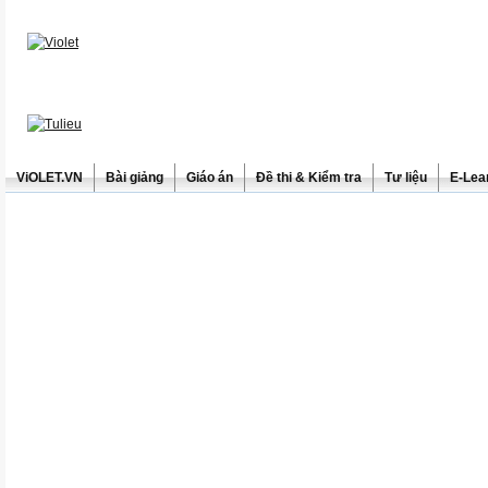
ViOLET.VN
Bài giảng
Giáo án
Đề thi & Kiểm tra
Tư liệu
E-Lea