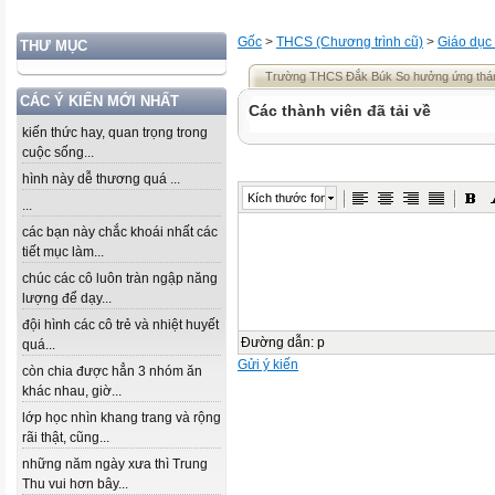
Gốc
>
THCS (Chương trình cũ)
>
Giáo dục
THƯ MỤC
Trường THCS Đắk Búk So hưởng ứng thán
CÁC Ý KIẾN MỚI NHẤT
Các thành viên đã tải về
kiến thức hay, quan trọng trong
cuộc sống...
hình này dễ thương quá ...
Kích thước font
...
các bạn này chắc khoái nhất các
tiết mục làm...
chúc các cô luôn tràn ngập năng
lượng để dạy...
đội hình các cô trẻ và nhiệt huyết
Đường dẫn
:
p
quá...
Gửi ý kiến
còn chia được hẳn 3 nhóm ăn
khác nhau, giờ...
lớp học nhìn khang trang và rộng
rãi thật, cũng...
những năm ngày xưa thì Trung
Thu vui hơn bây...