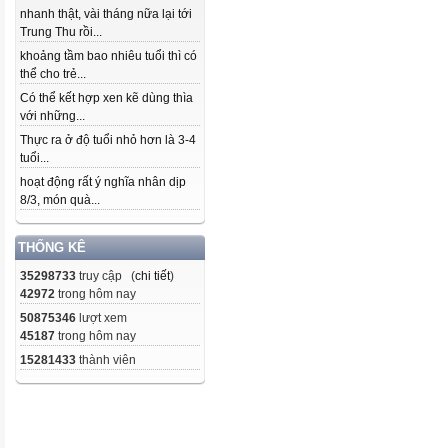
nhanh thật, vài tháng nữa lại tới
Trung Thu rồi...
khoảng tầm bao nhiêu tuổi thì có
thể cho trẻ...
Có thể kết hợp xen kẽ dùng thìa
với những...
Thực ra ở độ tuổi nhỏ hơn là 3-4
tuổi...
hoạt động rất ý nghĩa nhân dịp
8/3, món quà...
THỐNG KÊ
35298733
truy cập (
chi tiết
)
42972
trong hôm nay
50875346
lượt xem
45187
trong hôm nay
15281433
thành viên