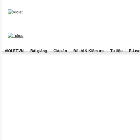
ViOLET.VN
Bài giảng
Giáo án
Đề thi & Kiểm tra
Tư liệu
E-Lea