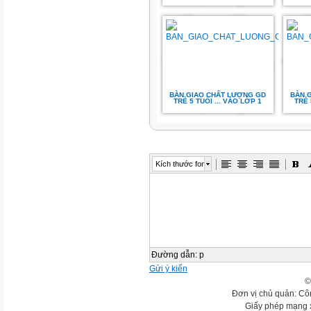
BÀN GIAO CHẤT LƯỢNG GD
BÀN 
TRẺ 5 TUỔI ... VÀO LỚP 1
TRẺ 
Kích thước font
Đường dẫn
:
p
Gửi ý kiến
©
Đơn vị chủ quản: Cô
Giấy phép mạng 