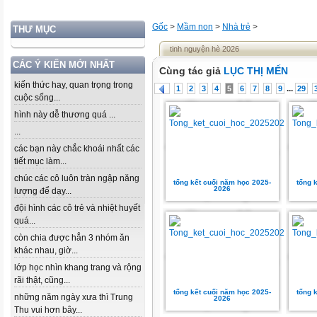
Gốc
>
Mầm non
>
Nhà trẻ
>
THƯ MỤC
tinh nguyện hè 2026
CÁC Ý KIẾN MỚI NHẤT
Cùng tác giả
LỤC THỊ MẾN
kiến thức hay, quan trọng trong
...
1
2
3
4
5
6
7
8
9
29
cuộc sống...
hình này dễ thương quá ...
...
các bạn này chắc khoái nhất các
tiết mục làm...
chúc các cô luôn tràn ngập năng
tổng kết cuối năm học 2025-
tổng 
2026
lượng để dạy...
đội hình các cô trẻ và nhiệt huyết
quá...
còn chia được hẳn 3 nhóm ăn
khác nhau, giờ...
lớp học nhìn khang trang và rộng
rãi thật, cũng...
tổng kết cuối năm học 2025-
tổng 
những năm ngày xưa thì Trung
2026
Thu vui hơn bây...