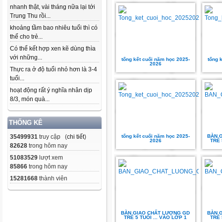
nhanh thật, vài tháng nữa lại tới
Trung Thu rồi...
khoảng tầm bao nhiêu tuổi thì có
thể cho trẻ...
Có thể kết hợp xen kẽ dùng thìa
với những...
tổng kết cuối năm học 2025-
tổng 
2026
Thực ra ở độ tuổi nhỏ hơn là 3-4
tuổi...
hoạt động rất ý nghĩa nhân dịp
8/3, món quà...
THỐNG KÊ
35499931
truy cập (
chi tiết
)
tổng kết cuối năm học 2025-
BÀN 
2026
TRẺ 
82628
trong hôm nay
51083529
lượt xem
85866
trong hôm nay
15281668
thành viên
BÀN GIAO CHẤT LƯỢNG GD
BÀN 
TRẺ 5 TUỔI ... VÀO LỚP 1
TRẺ 