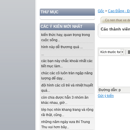
Gốc
>
Cao Đẳng - Đ
THƯ MỤC
Co nen thue xe du
CÁC Ý KIẾN MỚI NHẤT
Các thành viên
kiến thức hay, quan trọng trong
cuộc sống...
hình này dễ thương quá ...
Kích thước font
...
các bạn này chắc khoái nhất các
tiết mục làm...
chúc các cô luôn tràn ngập năng
lượng để dạy...
đội hình các cô trẻ và nhiệt huyết
Đường dẫn
:
p
quá...
Gửi ý kiến
còn chia được hẳn 3 nhóm ăn
khác nhau, giờ...
lớp học nhìn khang trang và rộng
rãi thật, cũng...
những năm ngày xưa thì Trung
Thu vui hơn bây...