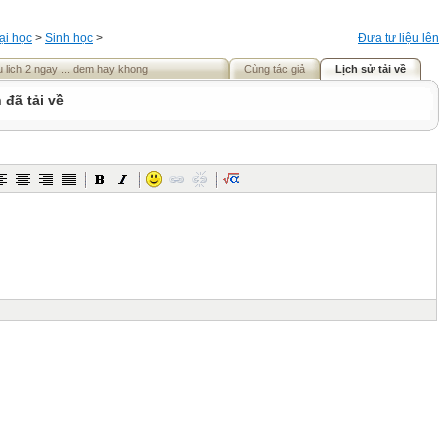
ại học
>
Sinh học
>
Đưa tư liệu lên
 lich 2 ngay ... dem hay khong
Cùng tác giả
Lịch sử tải về
 đã tải về