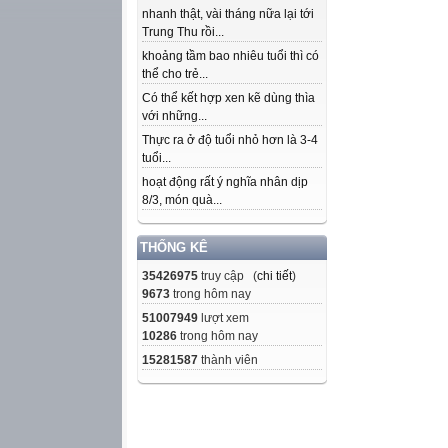
nhanh thật, vài tháng nữa lại tới
Trung Thu rồi...
khoảng tầm bao nhiêu tuổi thì có
thể cho trẻ...
Có thể kết hợp xen kẽ dùng thìa
với những...
Thực ra ở độ tuổi nhỏ hơn là 3-4
tuổi...
hoạt động rất ý nghĩa nhân dịp
8/3, món quà...
THỐNG KÊ
35426975
truy cập (
chi tiết
)
9673
trong hôm nay
51007949
lượt xem
10286
trong hôm nay
15281587
thành viên