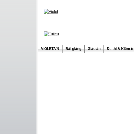
ViOLET.VN
Bài giảng
Giáo án
Đề thi & Kiểm t