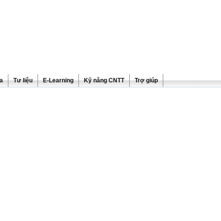
ra
Tư liệu
E-Learning
Kỹ năng CNTT
Trợ giúp