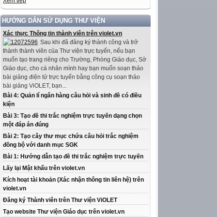
Xem tiếp
HƯỚNG DẪN SỬ DỤNG THƯ VIỆN
Xác thực Thông tin thành viên trên violet.vn
Sau khi đã đăng ký thành công và trở
thành thành viên của Thư viện trực tuyến, nếu bạn
muốn tạo trang riêng cho Trường, Phòng Giáo dục, Sở
Giáo dục, cho cá nhân mình hay bạn muốn soạn thảo
bài giảng điện tử trực tuyến bằng công cụ soạn thảo
bài giảng ViOLET, bạn...
Bài 4: Quản lí ngân hàng câu hỏi và sinh đề có điều
kiện
Bài 3: Tạo đề thi trắc nghiệm trực tuyến dạng chọn
một đáp án đúng
Bài 2: Tạo cây thư mục chứa câu hỏi trắc nghiệm
đồng bộ với danh mục SGK
Bài 1: Hướng dẫn tạo đề thi trắc nghiệm trực tuyến
Lấy lại Mật khẩu trên violet.vn
Kích hoạt tài khoản (Xác nhận thông tin liên hệ) trên
violet.vn
Đăng ký Thành viên trên Thư viện ViOLET
Tạo website Thư viện Giáo dục trên violet.vn