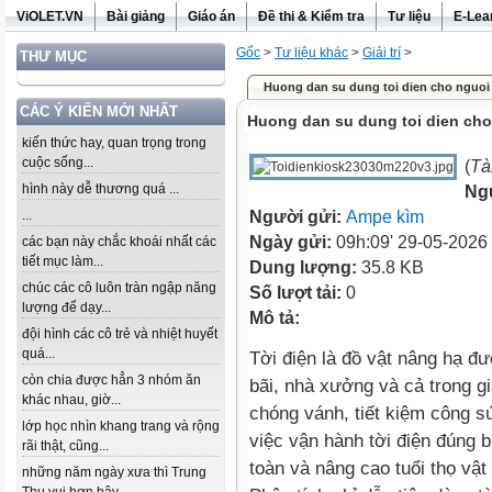
ViOLET.VN
Bài giảng
Giáo án
Đề thi & Kiểm tra
Tư liệu
E-Lea
Gốc
>
Tư liệu khác
>
Giải trí
>
THƯ MỤC
Huong dan su dung toi dien cho nguoi
CÁC Ý KIẾN MỚI NHẤT
Huong dan su dung toi dien cho
kiến thức hay, quan trọng trong
cuộc sống...
(
Tà
hình này dễ thương quá ...
Ng
...
Người gửi:
Ampe kìm
Ngày gửi:
09h:09' 29-05-2026
các bạn này chắc khoái nhất các
tiết mục làm...
Dung lượng:
35.8 KB
chúc các cô luôn tràn ngập năng
Số lượt tải:
0
lượng để dạy...
Mô tả:
đội hình các cô trẻ và nhiệt huyết
quá...
Tời điện là đồ vật nâng hạ đư
còn chia được hẳn 3 nhóm ăn
bãi, nhà xưởng và cả trong g
khác nhau, giờ...
chóng vánh, tiết kiệm công s
lớp học nhìn khang trang và rộng
việc vận hành tời điện đúng b
rãi thật, cũng...
toàn và nâng cao tuổi thọ vật
những năm ngày xưa thì Trung