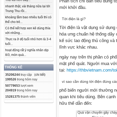
Thu vui hơn bây...
Phân tích chỉ dẫn tiêu dùng tờ
nhanh thật, vài tháng nữa lại tới
mới khởi đầu.
Trung Thu rồi...
khoảng tầm bao nhiêu tuổi thì có
Tời điện là gì?
thể cho trẻ...
Tời điện là vật dụng sử dụng
Có thể kết hợp xen kẽ dùng thìa
với những...
hóa ưng chuẩn hệ thống dây 
Thực ra ở độ tuổi nhỏ hơn là 3-4
kể sức lao động thủ công và 
tuổi...
lĩnh vực khác nhau.
hoạt động rất ý nghĩa nhân dịp
8/3, món quà...
ngày nay trên thị phần có phổ 
mặt phổ quát. Người mua với 
THỐNG KÊ
tại:
https://thbvietnam.com/to
35206244
truy cập (
chi tiết
)
199526
trong hôm nay
vì sao cần dùng tời điện đúng cá
50779653
lượt xem
phổ biến người mới thường ng
204919
trong hôm nay
quan khi tiêu dùng. Bên cạnh
15281375
thành viên
hữu thể dẫn đến:
Quá vận chuyển gây chá