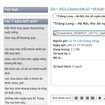
Gốc
>
THCS (Chương trình cũ)
>
Mỹ thuật
THƯ MỤC
“Thăng Long – Hà Nội, thủ đô ngàn nă
CÁC Ý KIẾN MỚI NHẤT
“Thăng Long – Hà Nội, thủ đô n
kiến thức hay, quan trọng trong
cuộc sống...
hình này dễ thương quá ...
Người gửi:
Lê Thị Liên
(
trang riêng
)
...
Ngày gửi:
20h:27' 27-05-2026
các bạn này chắc khoái nhất các
Dung lượng:
2.1 MB
tiết mục làm...
Số lượt tải:
0
Mô tả:
chúc các cô luôn tràn ngập năng
lượng để dạy...
Số lượt thích:
0 người
đội hình các cô trẻ và nhiệt huyết
quá...
còn chia được hẳn 3 nhóm ăn
khác nhau, giờ...
lớp học nhìn khang trang và rộng
rãi thật, cũng...
Kích thước font
những năm ngày xưa thì Trung
Thu vui hơn bây...