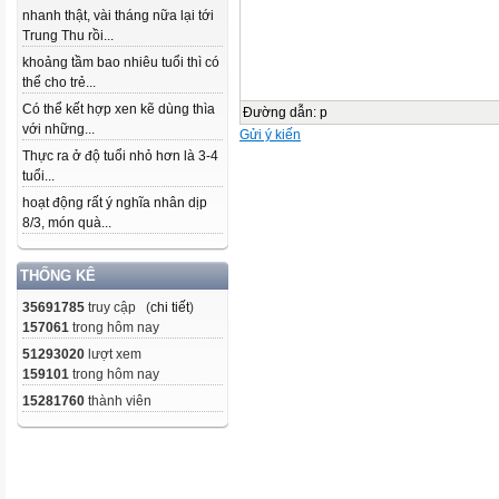
nhanh thật, vài tháng nữa lại tới
Trung Thu rồi...
khoảng tầm bao nhiêu tuổi thì có
thể cho trẻ...
Có thể kết hợp xen kẽ dùng thìa
Đường dẫn
:
p
với những...
Gửi ý kiến
Thực ra ở độ tuổi nhỏ hơn là 3-4
tuổi...
hoạt động rất ý nghĩa nhân dịp
8/3, món quà...
THỐNG KÊ
35691785
truy cập (
chi tiết
)
157061
trong hôm nay
51293020
lượt xem
159101
trong hôm nay
15281760
thành viên