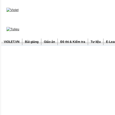
ViOLET.VN
Bài giảng
Giáo án
Đề thi & Kiểm tra
Tư liệu
E-Lea