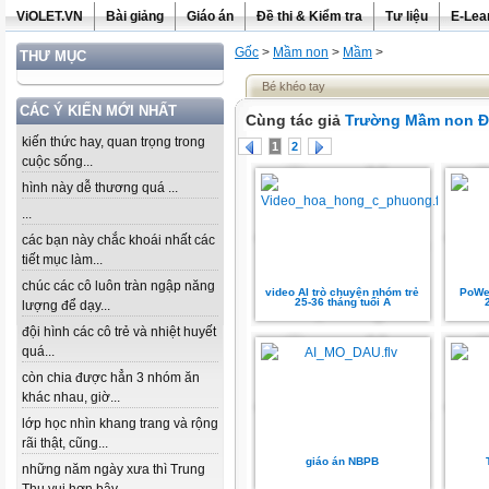
ViOLET.VN
Bài giảng
Giáo án
Đề thi & Kiểm tra
Tư liệu
E-Lea
Gốc
>
Mầm non
>
Mầm
>
THƯ MỤC
Bé khéo tay
CÁC Ý KIẾN MỚI NHẤT
Cùng tác giả
Trường Mầm non Đ
kiến thức hay, quan trọng trong
1
2
cuộc sống...
hình này dễ thương quá ...
...
các bạn này chắc khoái nhất các
tiết mục làm...
chúc các cô luôn tràn ngập năng
video AI trò chuyện nhóm trẻ
PoWe
25-36 tháng tuổi A
lượng để dạy...
đội hình các cô trẻ và nhiệt huyết
quá...
còn chia được hẳn 3 nhóm ăn
khác nhau, giờ...
lớp học nhìn khang trang và rộng
rãi thật, cũng...
giáo án NBPB
những năm ngày xưa thì Trung