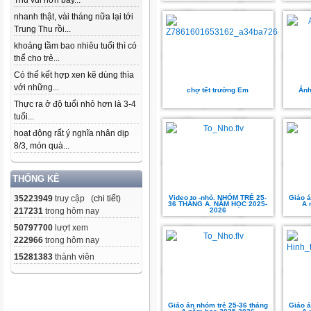
Thu vui hơn bây...
nhanh thật, vài tháng nữa lại tới
Trung Thu rồi...
khoảng tầm bao nhiêu tuổi thì có
thể cho trẻ...
Có thể kết hợp xen kẽ dùng thìa
với những...
chợ tết trường Em
Ảnh
Thực ra ở độ tuổi nhỏ hơn là 3-4
tuổi...
hoạt động rất ý nghĩa nhân dịp
8/3, món quà...
THỐNG KÊ
35223949
truy cập (
chi tiết
)
Video to -nhỏ. NHÓM TRẺ 25-
Giáo á
36 THÁNG A. NĂM HỌC 2025-
A 
217231
trong hôm nay
2026
50797700
lượt xem
222966
trong hôm nay
15281383
thành viên
Giáo án nhóm trẻ 25-36 tháng
Giáo á