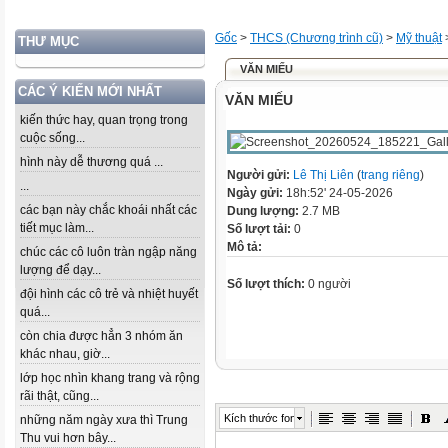
Gốc
>
THCS (Chương trình cũ)
>
Mỹ thuật
THƯ MỤC
VĂN MIẾU
CÁC Ý KIẾN MỚI NHẤT
VĂN MIẾU
kiến thức hay, quan trọng trong
cuộc sống...
hình này dễ thương quá ...
Người gửi:
Lê Thị Liên
(
trang riêng
)
...
Ngày gửi:
18h:52' 24-05-2026
các bạn này chắc khoái nhất các
Dung lượng:
2.7 MB
tiết mục làm...
Số lượt tải:
0
Mô tả:
chúc các cô luôn tràn ngập năng
lượng để dạy...
Số lượt thích:
0 người
đội hình các cô trẻ và nhiệt huyết
quá...
còn chia được hẳn 3 nhóm ăn
khác nhau, giờ...
lớp học nhìn khang trang và rộng
rãi thật, cũng...
Kích thước font
những năm ngày xưa thì Trung
Thu vui hơn bây...