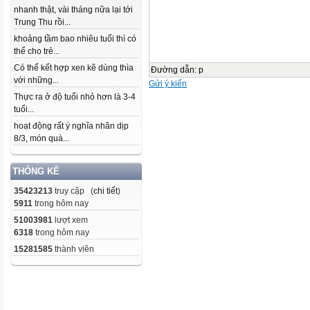
nhanh thật, vài tháng nữa lại tới
Trung Thu rồi...
khoảng tầm bao nhiêu tuổi thì có
thể cho trẻ...
Có thể kết hợp xen kẽ dùng thìa
Đường dẫn
:
p
với những...
Gửi ý kiến
Thực ra ở độ tuổi nhỏ hơn là 3-4
tuổi...
hoạt động rất ý nghĩa nhân dịp
8/3, món quà...
THỐNG KÊ
35423213
truy cập (
chi tiết
)
5911
trong hôm nay
51003981
lượt xem
6318
trong hôm nay
15281585
thành viên