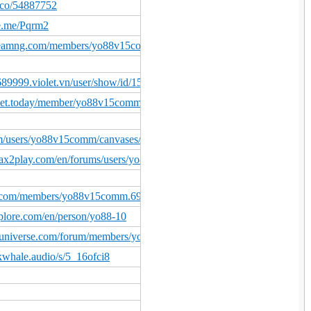
x.co/54887752
ste.me/Pqrm2
beamng.com/members/yo88v15comm.797370/
689999.violet.vn/user/show/id/15278592
lanet.today/member/yo88v15comm
com/users/yo88v15comm/canvases/yo88
ax2play.com/en/forums/users/yo88v15comm/
ao.com/members/yo88v15comm.6974688/
pxplore.com/en/person/yo88-10
cuniverse.com/forum/members/yo88v15comm.html
nkwhale.audio/s/5_16ofci8