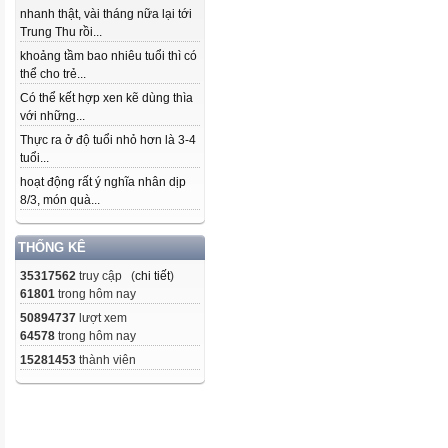
nhanh thật, vài tháng nữa lại tới
Trung Thu rồi...
khoảng tầm bao nhiêu tuổi thì có
thể cho trẻ...
Có thể kết hợp xen kẽ dùng thìa
với những...
Thực ra ở độ tuổi nhỏ hơn là 3-4
tuổi...
hoạt động rất ý nghĩa nhân dịp
8/3, món quà...
THỐNG KÊ
35317562
truy cập (
chi tiết
)
61801
trong hôm nay
50894737
lượt xem
64578
trong hôm nay
15281453
thành viên