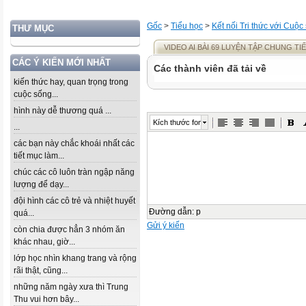
Gốc
>
Tiểu học
>
Kết nối Tri thức với Cuộc
THƯ MỤC
VIDEO AI BÀI 69 LUYỆN TẬP CHUNG TIẾ
CÁC Ý KIẾN MỚI NHẤT
Các thành viên đã tải về
kiến thức hay, quan trọng trong
cuộc sống...
hình này dễ thương quá ...
Kích thước font
...
các bạn này chắc khoái nhất các
tiết mục làm...
chúc các cô luôn tràn ngập năng
lượng để dạy...
đội hình các cô trẻ và nhiệt huyết
Đường dẫn
:
p
quá...
Gửi ý kiến
còn chia được hẳn 3 nhóm ăn
khác nhau, giờ...
lớp học nhìn khang trang và rộng
rãi thật, cũng...
những năm ngày xưa thì Trung
Thu vui hơn bây...