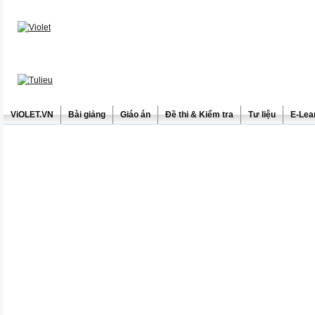
ViOLET.VN
Bài giảng
Giáo án
Đề thi & Kiểm tra
Tư liệu
E-Lea