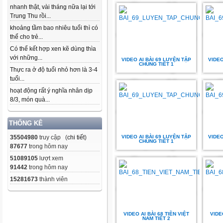
nhanh thật, vài tháng nữa lại tới
Trung Thu rồi...
khoảng tầm bao nhiêu tuổi thì có
thể cho trẻ...
Có thể kết hợp xen kẽ dùng thìa
với những...
VIDEO AI BÀI 69 LUYỆN TẬP
VIDEO
CHUNG TIẾT 1
Thực ra ở độ tuổi nhỏ hơn là 3-4
tuổi...
hoạt động rất ý nghĩa nhân dịp
8/3, món quà...
THỐNG KÊ
35504980
truy cập (
chi tiết
)
VIDEO AI BÀI 69 LUYỆN TẬP
VIDEO
CHUNG TIẾT 1
87677
trong hôm nay
51089105
lượt xem
91442
trong hôm nay
15281673
thành viên
VIDEO AI BÀI 68 TIỀN VIỆT
VIDE
NAM TIẾT 2