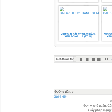
VIDEO AI BÀI 67 THỰC HÀNH
VIDEO
XEM ĐỒNG ... 2 (LT 2b)
XEM 
Kích thước font
Đường dẫn
:
p
Gửi ý kiến
©
Đơn vị chủ quản: Cô
Giấy phép mạng 