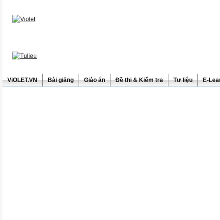
ViOLET.VN
Bài giảng
Giáo án
Đề thi & Kiểm tra
Tư liệu
E-Lea