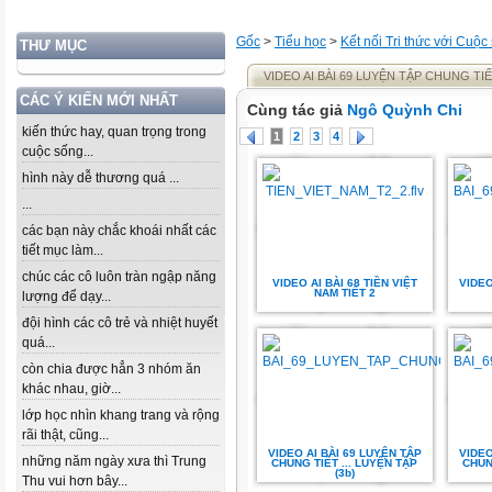
Gốc
>
Tiểu học
>
Kết nối Tri thức với Cuộc
THƯ MỤC
VIDEO AI BÀI 69 LUYỆN TẬP CHUNG TIẾ
CÁC Ý KIẾN MỚI NHẤT
Cùng tác giả
Ngô Quỳnh Chi
kiến thức hay, quan trọng trong
1
2
3
4
cuộc sống...
hình này dễ thương quá ...
...
các bạn này chắc khoái nhất các
tiết mục làm...
chúc các cô luôn tràn ngập năng
VIDEO AI BÀI 68 TIỀN VIỆT
VIDEO
NAM TIẾT 2
lượng để dạy...
đội hình các cô trẻ và nhiệt huyết
quá...
còn chia được hẳn 3 nhóm ăn
khác nhau, giờ...
lớp học nhìn khang trang và rộng
rãi thật, cũng...
VIDEO AI BÀI 69 LUYỆN TẬP
VIDEO
những năm ngày xưa thì Trung
CHUNG TIẾT ... LUYỆN TẬP
CHUN
(3b)
Thu vui hơn bây...