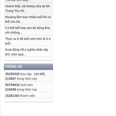
Thu vui hơn bây...
nhanh thật, vài tháng nữa lại tới
Trung Thu rồi...
khoảng tầm bao nhiêu tuổi thì có
thể cho trẻ...
Có thể kết hợp xen kẽ dùng thìa
với những...
Thực ra ở độ tuổi nhỏ hơn là 3-4
tuổi...
hoạt động rất ý nghĩa nhân dịp
8/3, món quà...
THỐNG KÊ
35220325
truy cập (
chi tiết
)
213607
trong hôm nay
50794032
lượt xem
219298
trong hôm nay
15281383
thành viên