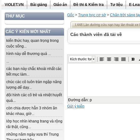
ViOLET.VN
Bài giảng
Giáo án
Đề thi & Kiểm tra
Tư liệu
E-Lea
Gốc
>
Trung học cơ sở
>
Chân trời sáng tạ
THƯ MỤC
I.448 Làn đường cứu nạn hay làn thoát xe
CÁC Ý KIẾN MỚI NHẤT
Các thành viên đã tải về
kiến thức hay, quan trọng trong
cuộc sống...
hình này dễ thương quá ...
Kích thước font
...
các bạn này chắc khoái nhất các
tiết mục làm...
chúc các cô luôn tràn ngập năng
lượng để dạy...
đội hình các cô trẻ và nhiệt huyết
Đường dẫn
:
p
quá...
Gửi ý kiến
còn chia được hẳn 3 nhóm ăn
khác nhau, giờ...
lớp học nhìn khang trang và rộng
rãi thật, cũng...
những năm ngày xưa thì Trung