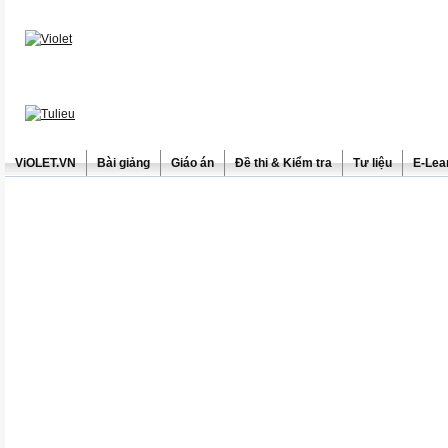
ViOLET.VN
Bài giảng
Giáo án
Đề thi & Kiểm tra
Tư liệu
E-Lea