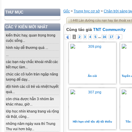
Gốc
>
Trung học cơ sở
>
Chân trời sáng tạ
THƯ MỤC
I.448 Làn đường cứu nạn hay làn thoát xe
CÁC Ý KIẾN MỚI NHẤT
Cùng tác giả
TNT Community
kiến thức hay, quan trọng trong
...
1
2
3
4
5
16
17
cuộc sống...
hình này dễ thương quá ...
...
các bạn này chắc khoái nhất các
tiết mục làm...
chúc các cô luôn tràn ngập năng
Ân còi
Tuyến 
lượng để dạy...
đội hình các cô trẻ và nhiệt huyết
quá...
còn chia được hẳn 3 nhóm ăn
khác nhau, giờ...
lớp học nhìn khang trang và rộng
rãi thật, cũng...
Hết hạn chế tốc độ tối thiểu
Tốc 
những năm ngày xưa thì Trung
Thu vui hơn bây...