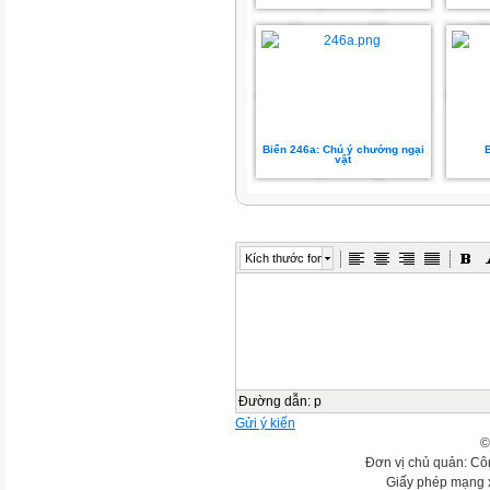
Biển 246a: Chú ý chướng ngại
vật
Kích thước font
Đường dẫn
:
p
Gửi ý kiến
©
Đơn vị chủ quản: Cô
Giấy phép mạng 