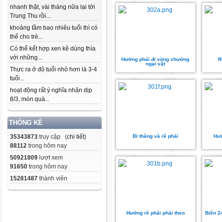
nhanh thật, vài tháng nữa lại tới
Trung Thu rồi...
khoảng tầm bao nhiêu tuổi thì có
thể cho trẻ...
Có thể kết hợp xen kẽ dùng thìa
với những...
Hướng phải đi vòng chướng
R
ngại vật
Thực ra ở độ tuổi nhỏ hơn là 3-4
tuổi...
hoạt động rất ý nghĩa nhân dịp
8/3, món quà...
THỐNG KÊ
35343873
truy cập (
chi tiết
)
Đi thẳng và rẽ phải
Hướ
88112
trong hôm nay
50921809
lượt xem
91650
trong hôm nay
15281487
thành viên
Hướng rẽ phải phải theo
Biển 2