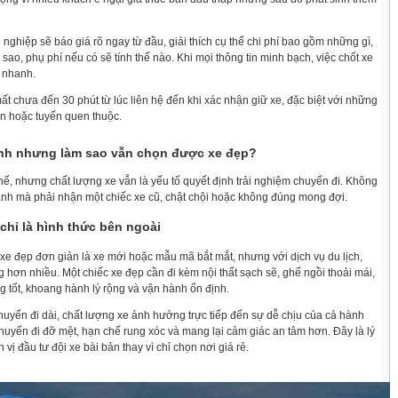
nghiệp sẽ báo giá rõ ngay từ đầu, giải thích cụ thể chi phí bao gồm những gì,
a sao, phụ phí nếu có sẽ tính thế nào. Khi mọi thông tin minh bạch, việc chốt xe
t nhanh.
ất chưa đến 30 phút từ lúc liên hệ đến khi xác nhận giữ xe, đặc biệt với những
ến hoặc tuyến quen thuộc.
nh nhưng làm sao vẫn chọn được xe đẹp?
thế, nhưng chất lượng xe vẫn là yếu tố quyết định trải nghiệm chuyến đi. Không
anh mà phải nhận một chiếc xe cũ, chật chội hoặc không đúng mong đợi.
chỉ là hình thức bên ngoài
xe đẹp đơn giản là xe mới hoặc mẫu mã bắt mắt, nhưng với dịch vụ du lịch,
 hơn nhiều. Một chiếc xe đẹp cần đi kèm nội thất sạch sẽ, ghế ngồi thoải mái,
g tốt, khoang hành lý rộng và vận hành ổn định.
chuyến đi dài, chất lượng xe ảnh hưởng trực tiếp đến sự dễ chịu của cả hành
 chuyến đi đỡ mệt, hạn chế rung xóc và mang lại cảm giác an tâm hơn. Đây là lý
 vị đầu tư đội xe bài bản thay vì chỉ chọn nơi giá rẻ.