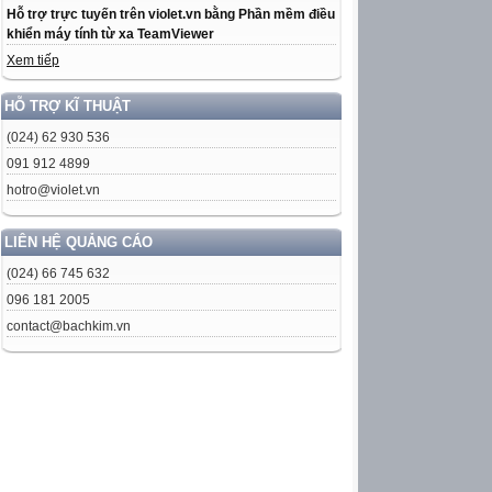
Hỗ trợ trực tuyến trên violet.vn bằng Phần mềm điều
khiển máy tính từ xa TeamViewer
Xem tiếp
HỖ TRỢ KĨ THUẬT
(024) 62 930 536
091 912 4899
hotro@violet.vn
LIÊN HỆ QUẢNG CÁO
(024) 66 745 632
096 181 2005
contact@bachkim.vn