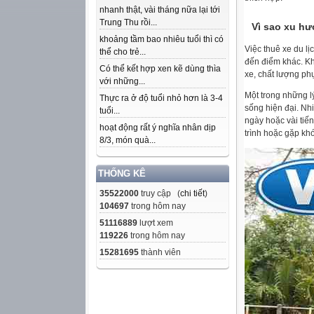
nhanh thật, vài tháng nữa lại tới
Trung Thu rồi...
Vì sao xu h
khoảng tầm bao nhiêu tuổi thì có
Việc thuê xe du l
thể cho trẻ...
đến điểm khác. Kh
Có thể kết hợp xen kẽ dùng thìa
xe, chất lượng phụ
với những...
Một trong những l
Thực ra ở độ tuổi nhỏ hơn là 3-4
sống hiện đại. Nhi
tuổi...
ngày hoặc vài tiến
hoạt động rất ý nghĩa nhân dịp
trình hoặc gặp kh
8/3, món quà...
THỐNG KÊ
35522000
truy cập (
chi tiết
)
104697
trong hôm nay
51116889
lượt xem
119226
trong hôm nay
15281695
thành viên