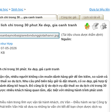
ại học
>
Sinh học
>
Đưa tư liệu lên
ch chi trong 30 ... gia canh tranh
Cùng tác giả
Lịch sử tải về
 lich chi trong 30 phut Xe dep, gia canh tranh
(
Tài liệu chưa được thẩm định
)
Nguồn:
 như Hợp
' 07-05-2026
2 KB
ch chỉ trong 30 phút: Xe đẹp, giá cạnh tranh
bận rộn, nhiều người không còn muốn dành hàng giờ để tìm kiếm, so sánh và
thuê xe du lịch. Nhu cầu phổ biến bây giờ là đặt nhanh, có xe đẹp, giá hợp lý
ành đúng kế hoạch. Đó cũng là lý do dịch vụ đặt thuê xe du lịch chỉ trong 30
ược nhiều khách hàng quan tâm, đặc biệt với những hành trình phát sinh
hiều năm trong lĩnh vực vận tải hành khách, chị Vân – Điều hành xe tại Công ty
át triển Vân Hải sẽ đưa ra những tư vấn chi tiết để bạn chọn được dịch vụ