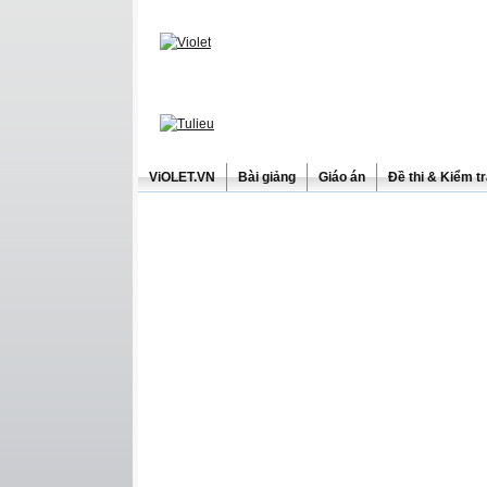
ViOLET.VN
Bài giảng
Giáo án
Đề thi & Kiểm t