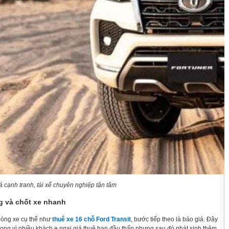
á cạnh tranh, tài xế chuyên nghiệp tận tâm
ng và chốt xe nhanh
dòng xe cụ thể như
thuê xe 16 chỗ Ford Transit
, bước tiếp theo là báo giá. Đây
trọng vì nhiều khách e ngại giá thuê ban đầu thấp nhưng sau đó phát sinh thêm