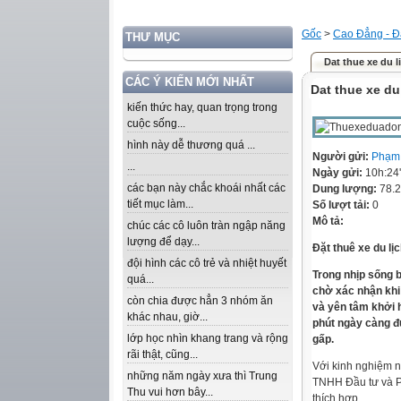
Gốc
>
Cao Đẳng - Đ
THƯ MỤC
Dat thue xe du li
CÁC Ý KIẾN MỚI NHẤT
Dat thue xe du
kiến thức hay, quan trọng trong
cuộc sống...
hình này dễ thương quá ...
Người gửi:
Phạm
...
Ngày gửi:
10h:24
các bạn này chắc khoái nhất các
Dung lượng:
78.
tiết mục làm...
Số lượt tải:
0
Mô tả:
chúc các cô luôn tràn ngập năng
lượng để dạy...
Đặt thuê xe du lị
đội hình các cô trẻ và nhiệt huyết
Trong nhịp sống 
quá...
chờ xác nhận khi 
còn chia được hẳn 3 nhóm ăn
và yên tâm khởi h
khác nhau, giờ...
phút ngày càng đ
lớp học nhìn khang trang và rộng
gấp.
rãi thật, cũng...
Với kinh nghiệm n
những năm ngày xưa thì Trung
TNHH Đầu tư và Ph
Thu vui hơn bây...
thích hợp.