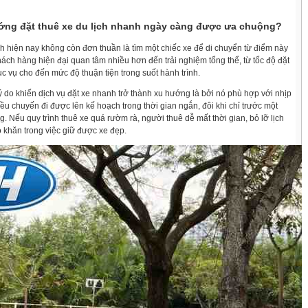
ướng đặt thuê xe du lịch nhanh ngày càng được ưa chuộng?
ịch hiện nay không còn đơn thuần là tìm một chiếc xe để di chuyển từ điểm này
ách hàng hiện đại quan tâm nhiều hơn đến trải nghiệm tổng thể, từ tốc độ đặt
c vụ cho đến mức độ thuận tiện trong suốt hành trình.
ý do khiến dịch vụ đặt xe nhanh trở thành xu hướng là bởi nó phù hợp với nhịp
ều chuyến đi được lên kế hoạch trong thời gian ngắn, đôi khi chỉ trước một
g. Nếu quy trình thuê xe quá rườm rà, người thuê dễ mất thời gian, bỏ lỡ lịch
ó khăn trong việc giữ được xe đẹp.