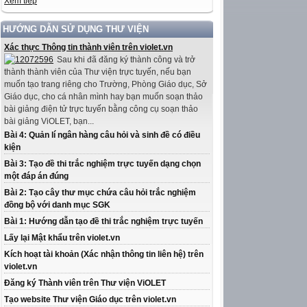
Xem tiếp
HƯỚNG DẪN SỬ DỤNG THƯ VIỆN
Xác thực Thông tin thành viên trên violet.vn
Sau khi đã đăng ký thành công và trở
thành thành viên của Thư viện trực tuyến, nếu bạn
muốn tạo trang riêng cho Trường, Phòng Giáo dục, Sở
Giáo dục, cho cá nhân mình hay bạn muốn soạn thảo
bài giảng điện tử trực tuyến bằng công cụ soạn thảo
bài giảng ViOLET, bạn...
Bài 4: Quản lí ngân hàng câu hỏi và sinh đề có điều
kiện
Bài 3: Tạo đề thi trắc nghiệm trực tuyến dạng chọn
một đáp án đúng
Bài 2: Tạo cây thư mục chứa câu hỏi trắc nghiệm
đồng bộ với danh mục SGK
Bài 1: Hướng dẫn tạo đề thi trắc nghiệm trực tuyến
Lấy lại Mật khẩu trên violet.vn
Kích hoạt tài khoản (Xác nhận thông tin liên hệ) trên
violet.vn
Đăng ký Thành viên trên Thư viện ViOLET
Tạo website Thư viện Giáo dục trên violet.vn