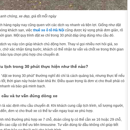
hanh chóng, xe đẹp, giá tốt mỗi ngày
h hàng ngày nay cũng quen với các dịch vụ nhanh và tiện lợi. Giống như đặt
hòng khách sạn, việc
thuê xe ô tô Hà Nội
cũng được kỳ vọng phải đơn giản, rõ
thời gian. Một quy trình đặt xe chỉ trong 30 phút đáp ứng đúng nhu cầu đó.
dịch vụ này còn giúp khách chủ động hơn. Thay vì gọi nhiều nơi hỏi giá, so
, chờ xác nhận từng bước, khách có thể nhận tư vấn và chốt xe trong thời gian
bảo lựa chọn phù hợp cho chuyến đi.
du lịch trong 30 phút thực hiện như thế nào?
“đặt xe trong 30 phút” thường nghĩ đó chỉ là cách quảng bá, nhưng thực tế nếu
 tốt, thời gian này hoàn toàn khả thi. Điều quan trọng là đơn vị cho thuê phải có
n nhanh và báo giá minh bạch.
 cầu và tư vấn đúng dòng xe
 là xác định nhu cầu chuyến đi. Khi khách cung cấp lịch trình, số lượng người,
đến, đơn vị cho thuê xe có thể tư vấn ngay loại xe phù hợp.
ình nhỏ thường phù hợp xe 7 chỗ, đoàn công ty có thể cần xe 16 hoặc 29 chỗ,
ến cao cấp có thể ưu tiên limousine. Tư vấn đúng từ đầu không chỉ giúp tiết