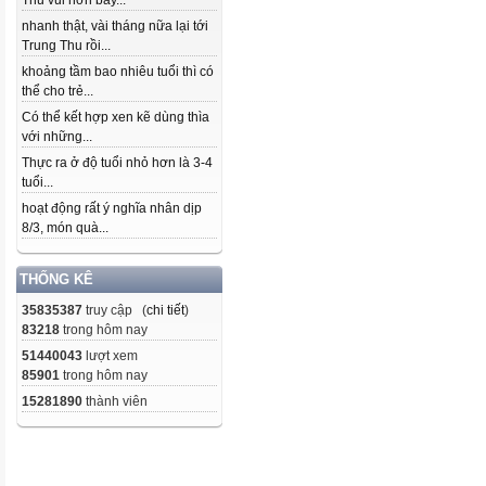
Thu vui hơn bây...
nhanh thật, vài tháng nữa lại tới
Trung Thu rồi...
khoảng tầm bao nhiêu tuổi thì có
thể cho trẻ...
Có thể kết hợp xen kẽ dùng thìa
với những...
Thực ra ở độ tuổi nhỏ hơn là 3-4
tuổi...
hoạt động rất ý nghĩa nhân dịp
8/3, món quà...
THỐNG KÊ
35835387
truy cập (
chi tiết
)
83218
trong hôm nay
51440043
lượt xem
85901
trong hôm nay
15281890
thành viên