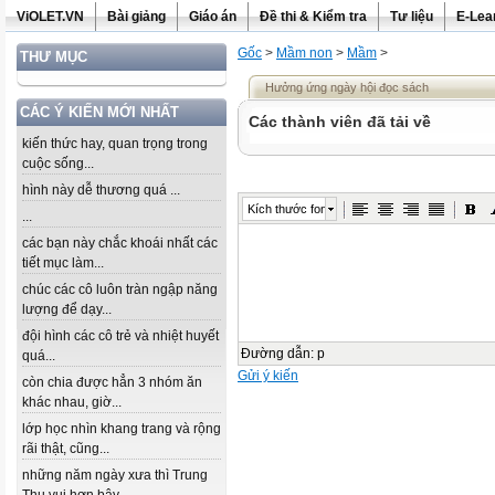
ViOLET.VN
Bài giảng
Giáo án
Đề thi & Kiểm tra
Tư liệu
E-Lea
Gốc
>
Mầm non
>
Mầm
>
THƯ MỤC
Hưởng ứng ngày hội đọc sách
CÁC Ý KIẾN MỚI NHẤT
Các thành viên đã tải về
kiến thức hay, quan trọng trong
cuộc sống...
hình này dễ thương quá ...
Kích thước font
...
các bạn này chắc khoái nhất các
tiết mục làm...
chúc các cô luôn tràn ngập năng
lượng để dạy...
đội hình các cô trẻ và nhiệt huyết
Đường dẫn
:
p
quá...
Gửi ý kiến
còn chia được hẳn 3 nhóm ăn
khác nhau, giờ...
lớp học nhìn khang trang và rộng
rãi thật, cũng...
những năm ngày xưa thì Trung