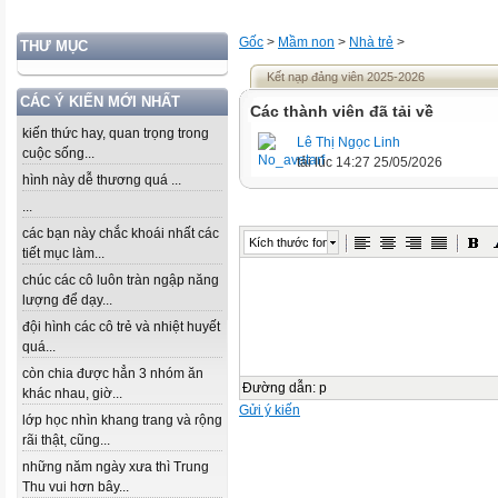
Gốc
>
Mầm non
>
Nhà trẻ
>
THƯ MỤC
Kết nạp đảng viên 2025-2026
CÁC Ý KIẾN MỚI NHẤT
Các thành viên đã tải về
kiến thức hay, quan trọng trong
Lê Thị Ngọc Linh
cuộc sống...
tải lúc 14:27 25/05/2026
hình này dễ thương quá ...
...
các bạn này chắc khoái nhất các
Kích thước font
tiết mục làm...
chúc các cô luôn tràn ngập năng
lượng để dạy...
đội hình các cô trẻ và nhiệt huyết
quá...
còn chia được hẳn 3 nhóm ăn
Đường dẫn
:
p
khác nhau, giờ...
Gửi ý kiến
lớp học nhìn khang trang và rộng
rãi thật, cũng...
những năm ngày xưa thì Trung
Thu vui hơn bây...