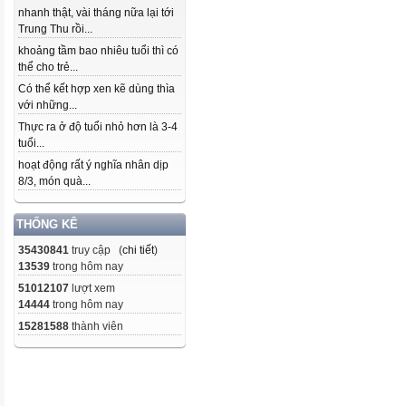
nhanh thật, vài tháng nữa lại tới
Trung Thu rồi...
khoảng tầm bao nhiêu tuổi thì có
thể cho trẻ...
Có thể kết hợp xen kẽ dùng thìa
với những...
Thực ra ở độ tuổi nhỏ hơn là 3-4
tuổi...
hoạt động rất ý nghĩa nhân dịp
8/3, món quà...
THỐNG KÊ
35430841
truy cập (
chi tiết
)
13539
trong hôm nay
51012107
lượt xem
14444
trong hôm nay
15281588
thành viên