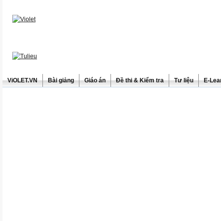
ViOLET.VN
Bài giảng
Giáo án
Đề thi & Kiểm tra
Tư liệu
E-Lea