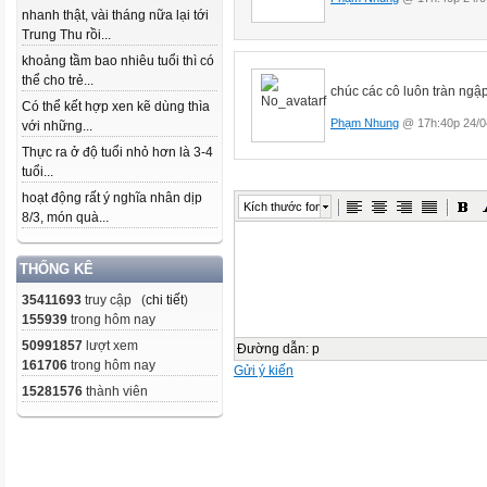
nhanh thật, vài tháng nữa lại tới
Trung Thu rồi...
khoảng tầm bao nhiêu tuổi thì có
thể cho trẻ...
chúc các cô luôn tràn ng
Có thể kết hợp xen kẽ dùng thìa
Phạm Nhung
@ 17h:40p 24/0
với những...
Thực ra ở độ tuổi nhỏ hơn là 3-4
tuổi...
hoạt động rất ý nghĩa nhân dịp
Kích thước font
8/3, món quà...
THỐNG KÊ
35411693
truy cập (
chi tiết
)
155939
trong hôm nay
50991857
lượt xem
Đường dẫn
:
p
161706
trong hôm nay
Gửi ý kiến
15281576
thành viên