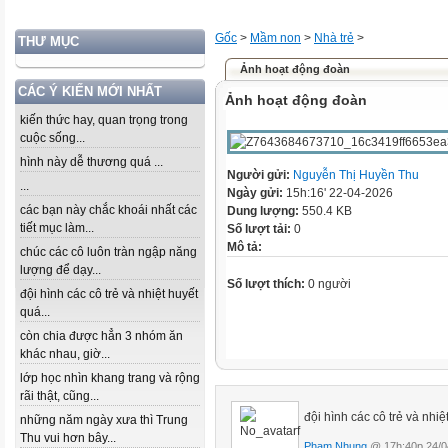
Gốc
>
Mầm non
>
Nhà trẻ
>
THƯ MỤC
Ảnh hoạt động đoàn
CÁC Ý KIẾN MỚI NHẤT
Ảnh hoạt động đoàn
kiến thức hay, quan trọng trong
cuộc sống...
hình này dễ thương quá ...
Người gửi:
Nguyễn Thị Huyền Thu
...
Ngày gửi:
15h:16' 22-04-2026
các bạn này chắc khoái nhất các
Dung lượng:
550.4 KB
tiết mục làm...
Số lượt tải:
0
Mô tả:
chúc các cô luôn tràn ngập năng
lượng để dạy...
Số lượt thích:
0 người
đội hình các cô trẻ và nhiệt huyết
quá...
còn chia được hẳn 3 nhóm ăn
khác nhau, giờ...
lớp học nhìn khang trang và rộng
rãi thật, cũng...
đội hình các cô trẻ và nhiệ
những năm ngày xưa thì Trung
Thu vui hơn bây...
Phạm Nhung
@ 17h:40p 24/0