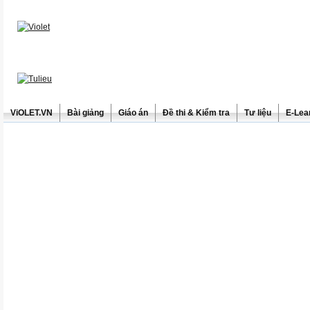
ViOLET.VN
Bài giảng
Giáo án
Đề thi & Kiểm tra
Tư liệu
E-Lea