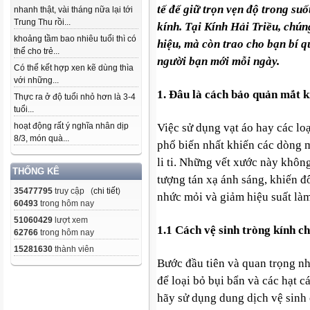
tế để giữ trọn vẹn độ trong su
nhanh thật, vài tháng nữa lại tới
Trung Thu rồi...
kính. Tại Kính Hải Triều, chún
khoảng tầm bao nhiêu tuổi thì có
hiệu, mà còn trao cho bạn bí 
thể cho trẻ...
người bạn mới mỗi ngày.
Có thể kết hợp xen kẽ dùng thìa
với những...
1. Đâu là cách bảo quản mắt 
Thực ra ở độ tuổi nhỏ hơn là 3-4
tuổi...
hoạt động rất ý nghĩa nhân dịp
Việc sử dụng vạt áo hay các loạ
8/3, món quà...
phổ biến nhất khiến các dòng 
li ti. Những vết xước này khô
THỐNG KÊ
tượng tán xạ ánh sáng, khiến đô
35477795
truy cập (
chi tiết
)
nhức mỏi và giảm hiệu suất làm
60493
trong hôm nay
51060429
lượt xem
1.1 Cách vệ sinh tròng kính c
62766
trong hôm nay
15281630
thành viên
Bước đầu tiên và quan trọng nh
để loại bỏ bụi bẩn và các hạt c
hãy sử dụng dung dịch vệ sinh