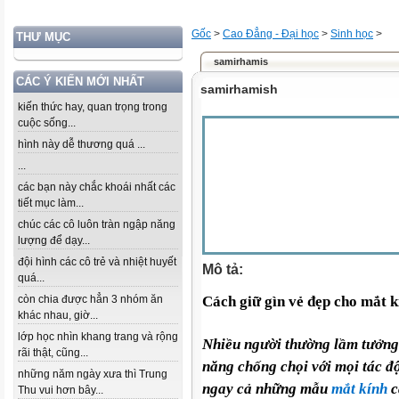
Gốc
>
Cao Đẳng - Đại học
>
Sinh học
>
THƯ MỤC
samirhamis
CÁC Ý KIẾN MỚI NHẤT
samirhamish
kiến thức hay, quan trọng trong
cuộc sống...
hình này dễ thương quá ...
...
các bạn này chắc khoái nhất các
tiết mục làm...
chúc các cô luôn tràn ngập năng
lượng để dạy...
đội hình các cô trẻ và nhiệt huyết
Mô tả:
quá...
còn chia được hẳn 3 nhóm ăn
Cách giữ gìn vẻ đẹp cho mắt k
khác nhau, giờ...
lớp học nhìn khang trang và rộng
Nhiều người thường lầm tưởng 
rãi thật, cũng...
năng chống chọi với mọi tác độ
những năm ngày xưa thì Trung
ngay cả những mẫu
mắt kính
c
Thu vui hơn bây...