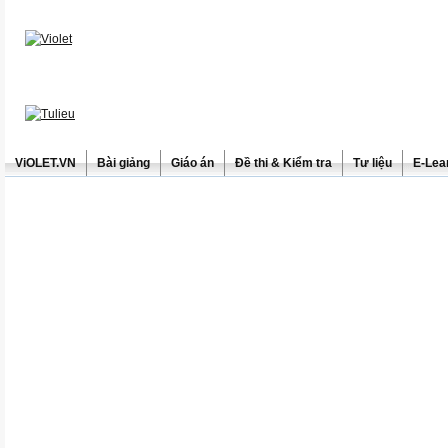
ViOLET.VN
Bài giảng
Giáo án
Đề thi & Kiểm tra
Tư liệu
E-Lea