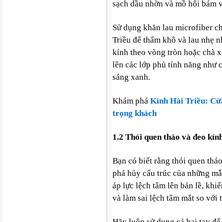
sạch dầu nhờn và mồ hôi bám v
Sử dụng khăn lau microfiber c
Triều để thấm khô và lau nhẹ n
kính theo vòng tròn hoặc chà x
lên các lớp phủ tính năng như
sáng xanh.
Khám phá
Kính Hải Triều: Cửa
trọng khách
1.2 Thói quen tháo và đeo kín
Bạn có biết rằng thói quen thá
phá hủy cấu trúc của những mẫ
áp lực lệch tâm lên bản lề, khi
và làm sai lệch tâm mắt so với 
Hãy luôn sử dụng cả hai tay để