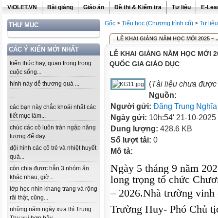
ViOLET.VN
Bài giảng
Giáo án
Đề thi & Kiểm tra
Tư liệu
E-Lea
Gốc
>
Tiểu học (Chương trình cũ)
>
Tư liệ
THƯ MỤC
LỄ KHAI GIẢNG NĂM HỌC MỚI 2025 – .
CÁC Ý KIẾN MỚI NHẤT
LỄ KHAI GIẢNG NĂM HỌC MỚI 2
kiến thức hay, quan trọng trong
QUỐC GIA GIÁO DỤC
cuộc sống...
(
Tài liệu chưa được
hình này dễ thương quá ...
Nguồn:
...
Người gửi:
Đăng Trung Nghĩa
các bạn này chắc khoái nhất các
tiết mục làm...
Ngày gửi:
10h:54' 21-10-2025
chúc các cô luôn tràn ngập năng
Dung lượng:
428.6 KB
lượng để dạy...
Số lượt tải:
0
đội hình các cô trẻ và nhiệt huyết
Mô tả:
quá...
Ngày 5 tháng 9 năm 20
còn chia được hẳn 3 nhóm ăn
long trọng tổ chức Chươ
khác nhau, giờ...
lớp học nhìn khang trang và rộng
– 2026.
Nhà trường vinh 
rãi thật, cũng...
Trường Huy- Phó Chủ t
những năm ngày xưa thì Trung