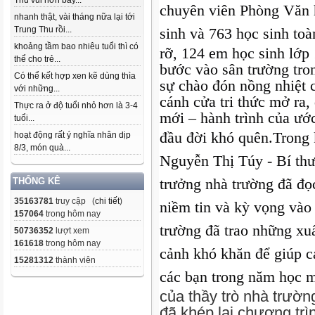
Thu vui hơn bây...
chuyên viên Phòng Văn 
nhanh thật, vài tháng nữa lại tới
Trung Thu rồi...
sinh và 763 học sinh to
khoảng tầm bao nhiêu tuổi thì có
rỡ, 124 em học sinh lớp 
thể cho trẻ...
bước vào sân trường tro
Có thể kết hợp xen kẽ dùng thìa
sự chào đón nồng nhiệt c
với những...
cánh cửa tri thức mở ra,
Thực ra ở độ tuổi nhỏ hơn là 3-4
mới – hành trình của ướ
tuổi...
đầu đời khó quên.
Trong 
hoạt động rất ý nghĩa nhân dịp
8/3, món quà...
Nguyễn Thị Túy - Bí th
trưởng nhà trường đã đọ
THỐNG KÊ
35163781
truy cập (
chi tiết
)
niềm tin và kỳ vọng vào
157064
trong hôm nay
trường đã trao những xu
50736352
lượt xem
161618
trong hôm nay
cảnh khó khăn để giúp c
15281312
thành viên
các bạn trong năm học m
của thầy trò nhà trườ
đã khép lại chương trì