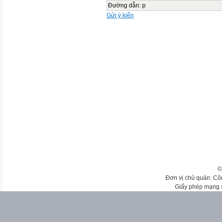
Đường dẫn
:
p
Gửi ý kiến
©
Đơn vị chủ quản: Cô
Giấy phép mạng 