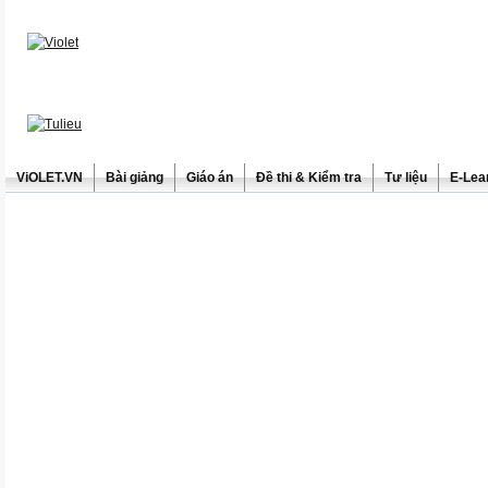
ViOLET.VN
Bài giảng
Giáo án
Đề thi & Kiểm tra
Tư liệu
E-Lea