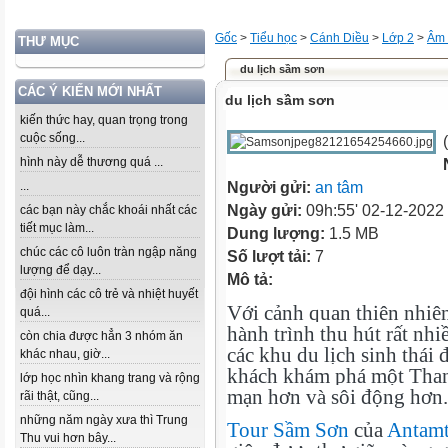
Gốc
>
Tiểu học
>
Cánh Diều
>
Lớp 2
>
Âm 
THƯ MỤC
du lịch sầm sơn
CÁC Ý KIẾN MỚI NHẤT
du lịch sầm sơn
kiến thức hay, quan trọng trong
cuộc sống...
(
hình này dễ thương quá ...
...
Người gửi:
an tâm
Ngày gửi:
09h:55' 02-12-2022
các bạn này chắc khoái nhất các
tiết mục làm...
Dung lượng:
1.5 MB
chúc các cô luôn tràn ngập năng
Số lượt tải:
7
lượng để dạy...
Mô tả:
đội hình các cô trẻ và nhiệt huyết
Với cảnh quan thiên nhiê
quá...
hành trình thu hút rất nh
còn chia được hẳn 3 nhóm ăn
các khu du lịch sinh thái 
khác nhau, giờ...
khách khám phá một Thanh
lớp học nhìn khang trang và rộng
mạn hơn và sôi động hơn.
rãi thật, cũng...
những năm ngày xưa thì Trung
Tour Sầm Sơn
của
Antam
Thu vui hơn bây...