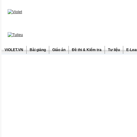
ViOLET.VN
Bài giảng
Giáo án
Đề thi & Kiểm tra
Tư liệu
E-Lea