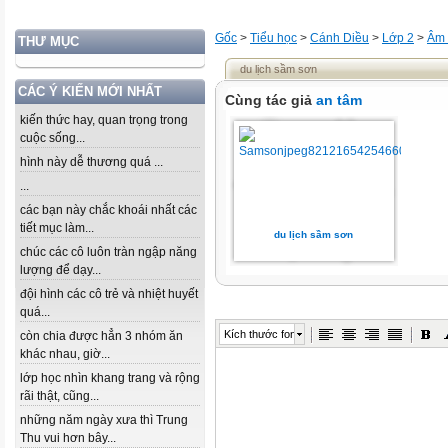
Gốc
>
Tiểu học
>
Cánh Diều
>
Lớp 2
>
Âm 
THƯ MỤC
du lịch sầm sơn
CÁC Ý KIẾN MỚI NHẤT
Cùng tác giả
an tâm
kiến thức hay, quan trọng trong
cuộc sống...
hình này dễ thương quá ...
...
các bạn này chắc khoái nhất các
tiết mục làm...
du lịch sầm sơn
chúc các cô luôn tràn ngập năng
lượng để dạy...
đội hình các cô trẻ và nhiệt huyết
quá...
Kích thước font
còn chia được hẳn 3 nhóm ăn
khác nhau, giờ...
lớp học nhìn khang trang và rộng
rãi thật, cũng...
những năm ngày xưa thì Trung
Thu vui hơn bây...