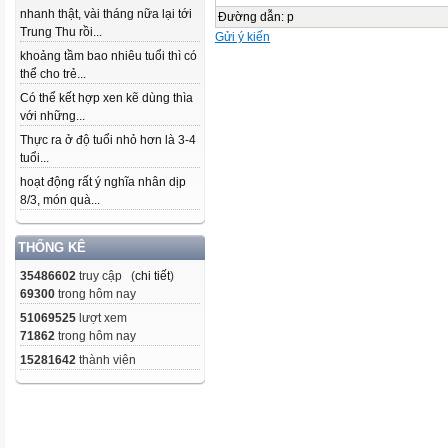
nhanh thật, vài tháng nữa lại tới
Đường dẫn
:
p
Trung Thu rồi...
Gửi ý kiến
khoảng tầm bao nhiêu tuổi thì có
thể cho trẻ...
Có thể kết hợp xen kẽ dùng thìa
với những...
Thực ra ở độ tuổi nhỏ hơn là 3-4
tuổi...
hoạt động rất ý nghĩa nhân dịp
8/3, món quà...
THỐNG KÊ
35486602
truy cập (
chi tiết
)
69300
trong hôm nay
51069525
lượt xem
71862
trong hôm nay
15281642
thành viên