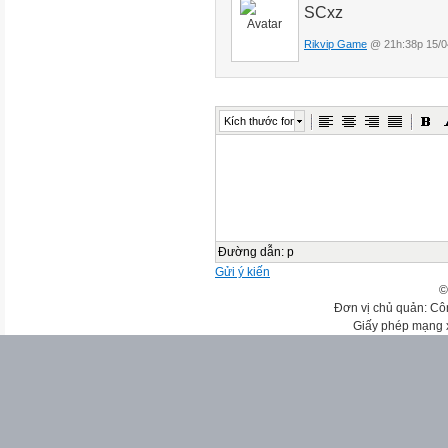
SCxz
Rikvip Game
@ 21h:38p 15/0
Kích thước font
Đường dẫn
:
p
Gửi ý kiến
©
Đơn vị chủ quản: Cô
Giấy phép mạng 