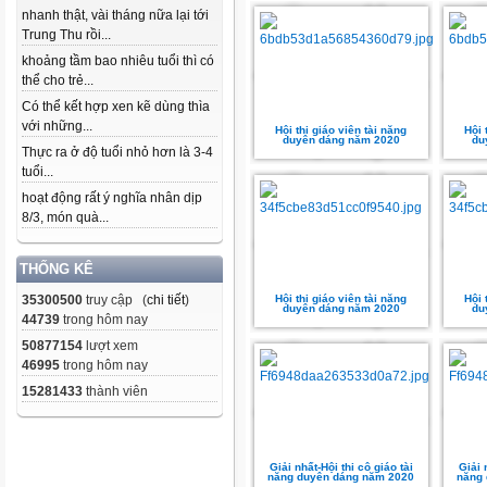
nhanh thật, vài tháng nữa lại tới
Trung Thu rồi...
khoảng tầm bao nhiêu tuổi thì có
thể cho trẻ...
Có thể kết hợp xen kẽ dùng thìa
với những...
Hội thi giáo viên tài năng
Hội 
duyên dáng năm 2020
du
Thực ra ở độ tuổi nhỏ hơn là 3-4
tuổi...
hoạt động rất ý nghĩa nhân dịp
8/3, món quà...
THỐNG KÊ
35300500
truy cập (
chi tiết
)
Hội thi giáo viên tài năng
Hội 
duyên dáng năm 2020
du
44739
trong hôm nay
50877154
lượt xem
46995
trong hôm nay
15281433
thành viên
Giải nhất-Hội thi cô giáo tài
Giải 
năng duyên dáng năm 2020
năng