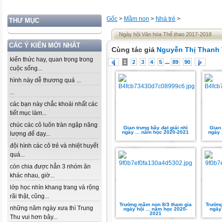
Gốc
>
Mầm non
>
Nhà trẻ
>
THƯ MỤC
Ngày hội Văn hóa Thể thao 2017-2018
CÁC Ý KIẾN MỚI NHẤT
Cùng tác giả
Nguyễn Thị Thanh
kiến thức hay, quan trọng trong
...
1
2
3
4
5
89
90
cuộc sống...
hình này dễ thương quá ...
...
các bạn này chắc khoái nhất các
tiết mục làm...
chúc các cô luôn tràn ngập năng
Gian trưng bầy đạt giải nhì
Gian 
ngày ... năm học 2020-2021
ngày 
lượng để dạy...
đội hình các cô trẻ và nhiệt huyết
quá...
còn chia được hẳn 3 nhóm ăn
khác nhau, giờ...
lớp học nhìn khang trang và rộng
rãi thật, cũng...
Trường mầm non 8/3 tham gia
Trường
những năm ngày xưa thì Trung
ngày hội ... năm học 2020-
ngày
2021
Thu vui hơn bây...