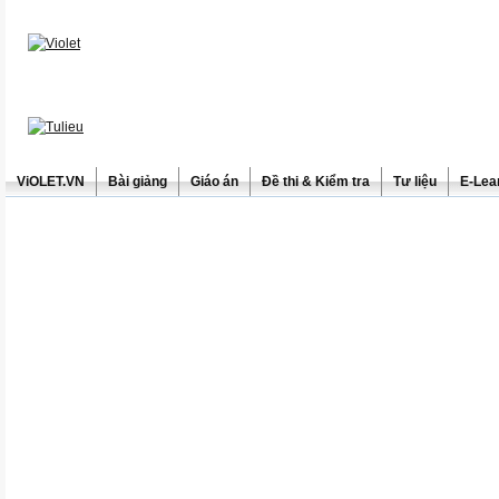
ViOLET.VN
Bài giảng
Giáo án
Đề thi & Kiểm tra
Tư liệu
E-Lea