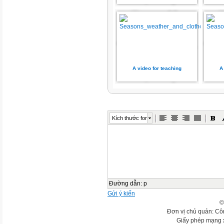
A video for teaching
A
Kích thước font
Đường dẫn
:
p
Gửi ý kiến
©
Đơn vị chủ quản: Cô
Giấy phép mạng 