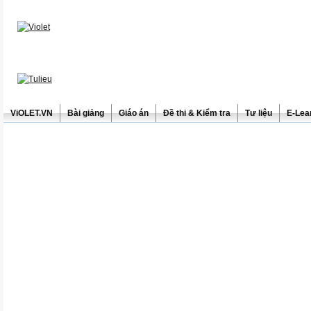
ViOLET.VN
Bài giảng
Giáo án
Đề thi & Kiểm tra
Tư liệu
E-Lea