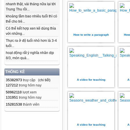
nhanh thật, vài tháng nữa lại tới
Trung Thu rồi...
khoảng tầm bao nhiêu tuổi thì có
thể cho trẻ...
Có thể kết hợp xen kẽ dùng thìa
với những...
How to write a paragraph
How 
Thực ra ở độ tuổi nhỏ hơn là 3-4
tuổi...
hoạt động rất ý nghĩa nhân dịp
8/3, món quà...
THỐNG KÊ
35382973
truy cập (
chi tiết
)
A video for teaching
A
127212
trong hôm nay
50962110
lượt xem
131951
trong hôm nay
15281538
thành viên
A video for teaching
A