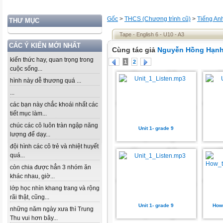
Gốc
>
THCS (Chương trình cũ)
>
Tiếng An
THƯ MỤC
Tape - English 6 - U10 - A3
CÁC Ý KIẾN MỚI NHẤT
Cùng tác giả
Nguyễn Hồng Hạn
kiến thức hay, quan trọng trong
1
2
cuộc sống...
hình này dễ thương quá ...
...
các bạn này chắc khoái nhất các
tiết mục làm...
chúc các cô luôn tràn ngập năng
Unit 1- grade 9
lượng để dạy...
đội hình các cô trẻ và nhiệt huyết
quá...
còn chia được hẳn 3 nhóm ăn
khác nhau, giờ...
lớp học nhìn khang trang và rộng
rãi thật, cũng...
Unit 1- grade 9
How 
những năm ngày xưa thì Trung
Thu vui hơn bây...