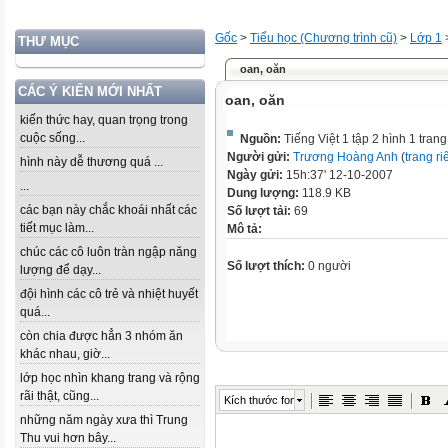
Gốc
>
Tiểu học (Chương trình cũ)
>
Lớp 1
THƯ MỤC
oan, oăn
CÁC Ý KIẾN MỚI NHẤT
oan, oăn
kiến thức hay, quan trọng trong
cuộc sống...
Nguồn:
Tiếng Việt 1 tập 2 hình 1 tran
Người gửi:
Trương Hoàng Anh
(
trang ri
hình này dễ thương quá ...
Ngày gửi:
15h:37' 12-10-2007
...
Dung lượng:
118.9 KB
các bạn này chắc khoái nhất các
Số lượt tải:
69
tiết mục làm...
Mô tả:
chúc các cô luôn tràn ngập năng
Số lượt thích:
0 người
lượng để dạy...
đội hình các cô trẻ và nhiệt huyết
quá...
còn chia được hẳn 3 nhóm ăn
khác nhau, giờ...
lớp học nhìn khang trang và rộng
rãi thật, cũng...
Kích thước font
những năm ngày xưa thì Trung
Thu vui hơn bây...