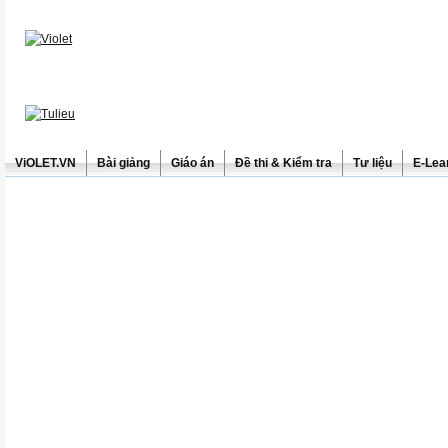
ViOLET.VN
Bài giảng
Giáo án
Đề thi & Kiểm tra
Tư liệu
E-Lea