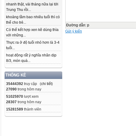
nhanh thật, vài tháng nữa lại tới
Trung Thu rồi...
khoảng tầm bao nhiêu tuổi thì có
thể cho trẻ...
Đường dẫn
:
p
Có thể kết hợp xen kẽ dùng thìa
Gửi ý kiến
với những...
Thực ra ở độ tuổi nhỏ hơn là 3-4
tuổi...
hoạt động rất ý nghĩa nhân dịp
8/3, món quà...
THỐNG KÊ
35444392
truy cập (
chi tiết
)
27090
trong hôm nay
51025970
lượt xem
28307
trong hôm nay
15281589
thành viên