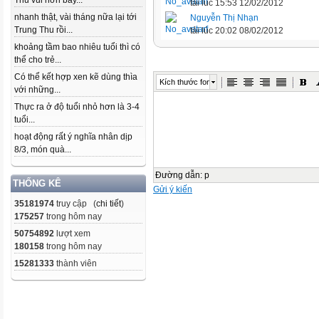
Thu vui hơn bây...
tải lúc 15:53 12/02/2012
nhanh thật, vài tháng nữa lại tới
Nguyễn Thị Nhạn
Trung Thu rồi...
tải lúc 20:02 08/02/2012
khoảng tầm bao nhiêu tuổi thì có
thể cho trẻ...
Có thể kết hợp xen kẽ dùng thìa
Kích thước font
với những...
Thực ra ở độ tuổi nhỏ hơn là 3-4
tuổi...
hoạt động rất ý nghĩa nhân dịp
8/3, món quà...
Đường dẫn
:
p
THỐNG KÊ
Gửi ý kiến
35181974
truy cập (
chi tiết
)
175257
trong hôm nay
50754892
lượt xem
180158
trong hôm nay
15281333
thành viên