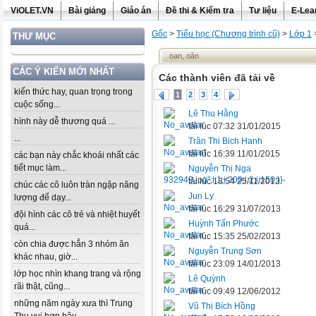
ViOLET.VN
Bài giảng
Giáo án
Đề thi & Kiểm tra
Tư liệu
E-Lea
Gốc
>
Tiểu học (Chương trình cũ)
>
Lớp 1
THƯ MỤC
oan, oăn
CÁC Ý KIẾN MỚI NHẤT
Các thành viên đã tải về
kiến thức hay, quan trọng trong
1
2
3
4
cuộc sống...
Lê Thu Hằng
hình này dễ thương quá ...
tải lúc 07:32 31/01/2015
...
Trân Thi Bich Hanh
tải lúc 16:39 11/01/2015
các bạn này chắc khoái nhất các
tiết mục làm...
Nguyễn Thị Nga
tải lúc 13:54 25/11/2013
chúc các cô luôn tràn ngập năng
Jun Ly
lượng để dạy...
tải lúc 16:29 31/07/2013
đội hình các cô trẻ và nhiệt huyết
Huỳnh Tấn Phước
quá...
tải lúc 15:35 25/02/2013
còn chia được hẳn 3 nhóm ăn
Nguyễn Trung Sơn
khác nhau, giờ...
tải lúc 23:09 14/01/2013
lớp học nhìn khang trang và rộng
Lê Quỳnh
rãi thật, cũng...
tải lúc 09:49 12/06/2012
những năm ngày xưa thì Trung
Vũ Thị Bích Hồng