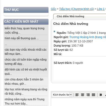
Gốc
>
Tiểu học (Chương trình cũ)
>
Lớp 1
THƯ MỤC
Chủ điểm Nhà trường
CÁC Ý KIẾN MỚI NHẤT
Chủ điểm Nhà trường
kiến thức hay, quan trọng trong
cuộc sống...
Nguồn:
Tiếng Việt 1 tập 2 hình 1 tran
Người gửi:
Trương Hoàng Anh
(
trang ri
hình này dễ thương quá ...
Ngày gửi:
15h:36' 12-10-2007
...
Dung lượng:
100.7 KB
các bạn này chắc khoái nhất các
Số lượt tải:
62
tiết mục làm...
Mô tả:
chúc các cô luôn tràn ngập năng
Số lượt thích:
0 người
lượng để dạy...
đội hình các cô trẻ và nhiệt huyết
quá...
còn chia được hẳn 3 nhóm ăn
khác nhau, giờ...
lớp học nhìn khang trang và rộng
rãi thật, cũng...
Kích thước font
những năm ngày xưa thì Trung
Thu vui hơn bây...