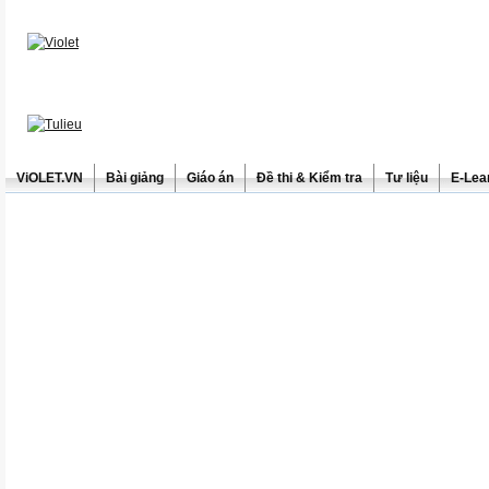
ViOLET.VN
Bài giảng
Giáo án
Đề thi & Kiểm tra
Tư liệu
E-Lea