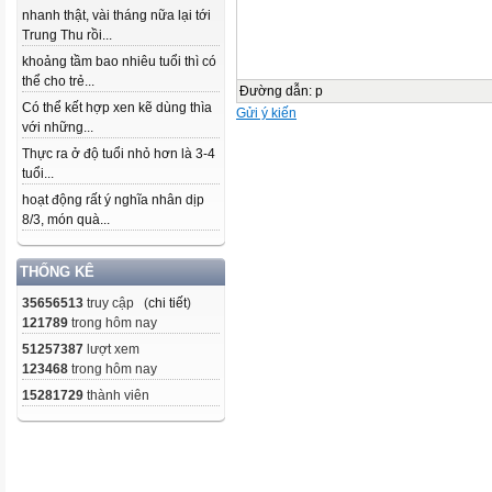
nhanh thật, vài tháng nữa lại tới
Trung Thu rồi...
khoảng tầm bao nhiêu tuổi thì có
thể cho trẻ...
Đường dẫn
:
p
Có thể kết hợp xen kẽ dùng thìa
Gửi ý kiến
với những...
Thực ra ở độ tuổi nhỏ hơn là 3-4
tuổi...
hoạt động rất ý nghĩa nhân dịp
8/3, món quà...
THỐNG KÊ
35656513
truy cập (
chi tiết
)
121789
trong hôm nay
51257387
lượt xem
123468
trong hôm nay
15281729
thành viên