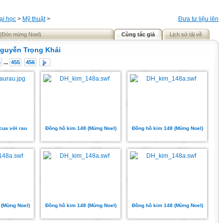
ại học
>
Mỹ thuật
>
Đưa tư liệu lên
 (Đón mừng Noel)
Cùng tác giả
Lịch sử tải về
guyễn Trọng Khái
...
5
455
456
cua với rau
Đồng hồ kim 148 (Mừng Noel)
Đồng hồ kim 148 (Mừng Noel)
 (Mừng Noel)
Đồng hồ kim 148 (Mừng Noel)
Đồng hồ kim 148 (Mừng Noel)