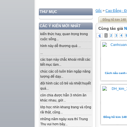
Gốc
>
Cao Đẳng - Đ
THƯ MỤC
Đồng hồ kim 148
CÁC Ý KIẾN MỚI NHẤT
Cùng tác giả
N
kiến thức hay, quan trọng trong
1
2
3
4
cuộc sống...
hình này dễ thương quá ...
...
các bạn này chắc khoái nhất các
tiết mục làm...
chúc các cô luôn tràn ngập năng
Cách nấu canh 
lượng để dạy...
đội hình các cô trẻ và nhiệt huyết
quá...
còn chia được hẳn 3 nhóm ăn
khác nhau, giờ...
lớp học nhìn khang trang và rộng
rãi thật, cũng...
Đồng hồ kim 148
những năm ngày xưa thì Trung
Thu vui hơn bây...