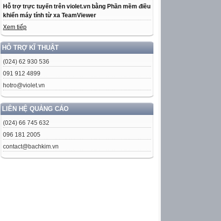
Hỗ trợ trực tuyến trên violet.vn bằng Phần mềm điều
khiển máy tính từ xa TeamViewer
Xem tiếp
HỖ TRỢ KĨ THUẬT
(024) 62 930 536
091 912 4899
hotro@violet.vn
LIÊN HỆ QUẢNG CÁO
(024) 66 745 632
096 181 2005
contact@bachkim.vn