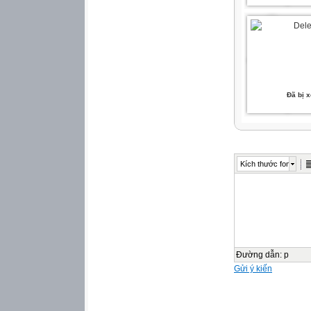
Đã bị 
Kích thước font
Đường dẫn
:
p
Gửi ý kiến