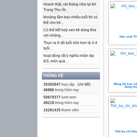
nhanh thật, vài tháng nữa lại tới
Trung Thu rồi...
khoảng tầm bao nhiêu tuổi thì có
thể cho trẻ...
Có thể kết hợp xen kẽ dùng thìa
với những...
Hoc sinh T
Thực ra ở độ tuổi nhỏ hơn là 3-4
tuổi...
hoạt động rất ý nghĩa nhân dịp
8/3, món quà...
THỐNG KÊ
35302647
truy cập (
chi tiết
)
Đồng hồ kim 14
dung lư
46886
trong hôm nay
50879377
lượt xem
49218
trong hôm nay
15281435
thành viên
Thịt ba chỉ kh