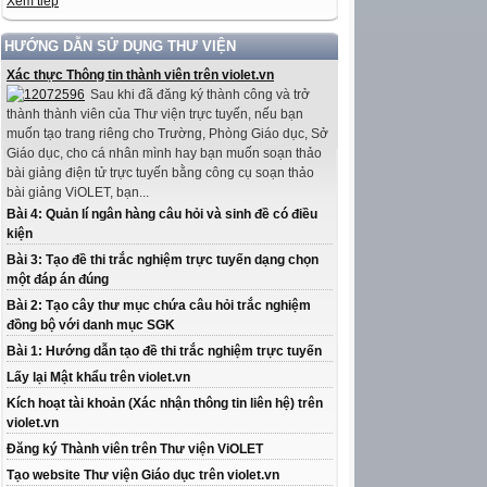
Xem tiếp
HƯỚNG DẪN SỬ DỤNG THƯ VIỆN
Xác thực Thông tin thành viên trên violet.vn
Sau khi đã đăng ký thành công và trở
thành thành viên của Thư viện trực tuyến, nếu bạn
muốn tạo trang riêng cho Trường, Phòng Giáo dục, Sở
Giáo dục, cho cá nhân mình hay bạn muốn soạn thảo
bài giảng điện tử trực tuyến bằng công cụ soạn thảo
bài giảng ViOLET, bạn...
Bài 4: Quản lí ngân hàng câu hỏi và sinh đề có điều
kiện
Bài 3: Tạo đề thi trắc nghiệm trực tuyến dạng chọn
một đáp án đúng
Bài 2: Tạo cây thư mục chứa câu hỏi trắc nghiệm
đồng bộ với danh mục SGK
Bài 1: Hướng dẫn tạo đề thi trắc nghiệm trực tuyến
Lấy lại Mật khẩu trên violet.vn
Kích hoạt tài khoản (Xác nhận thông tin liên hệ) trên
violet.vn
Đăng ký Thành viên trên Thư viện ViOLET
Tạo website Thư viện Giáo dục trên violet.vn