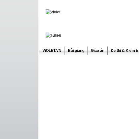
ViOLET.VN
Bài giảng
Giáo án
Đề thi & Kiểm t