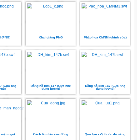
H (PNG)
Khai giảng PNG
Pháo hoa CMNM (chỉnh sửa)
7 (Cực nhẹ
Đồng hồ kim 147 (Cực nhẹ
Đồng hồ kim 147 (Cực nhẹ
ợng)
dung lượng)
dung lượng)
o mặn ngọt
Cách làm lẩu cua đồng
Quả lựu - Vị thuốc đa năng