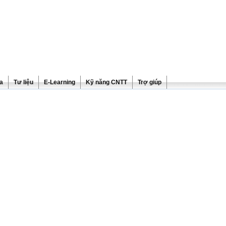
ra
Tư liệu
E-Learning
Kỹ năng CNTT
Trợ giúp