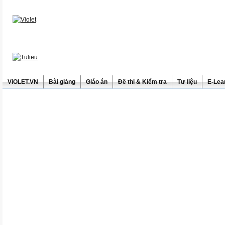
ViOLET.VN
Bài giảng
Giáo án
Đề thi & Kiểm tra
Tư liệu
E-Lea