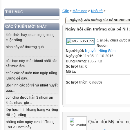
Gốc
>
Mầm non
>
Nhà trẻ
>
THƯ MỤC
Ngày hội đến trường của bé NH 2015-2
CÁC Ý KIẾN MỚI NHẤT
Ngày hội đến trường của bé NH
kiến thức hay, quan trọng trong
cuộc sống...
(
Tài liệu chưa được 
Nguồn:
hình này dễ thương quá ...
Người gửi:
Nguyễn Hồng Gấm
...
Ngày gửi:
11h:35' 11-10-2015
các bạn này chắc khoái nhất các
Dung lượng:
186.7 KB
tiết mục làm...
Số lượt tải:
0
Mô tả:
chúc các cô luôn tràn ngập năng
lượng để dạy...
Số lượt thích:
0 người
đội hình các cô trẻ và nhiệt huyết
quá...
còn chia được hẳn 3 nhóm ăn
khác nhau, giờ...
lớp học nhìn khang trang và rộng
rãi thật, cũng...
Quân đội Mỹ nêu mụ
những năm ngày xưa thì Trung
Thu vui hơn bây...