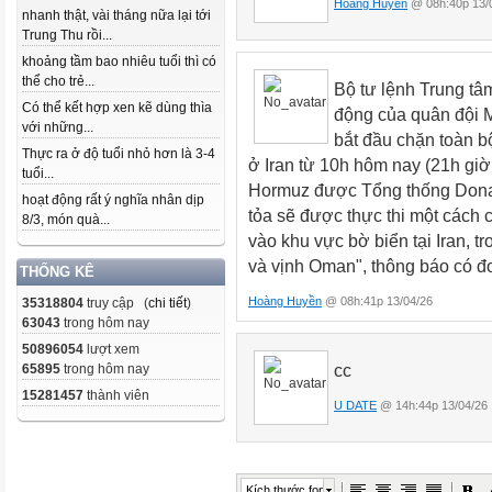
Hoàng Huyền
@ 08h:40p 13/
nhanh thật, vài tháng nữa lại tới
Trung Thu rồi...
khoảng tầm bao nhiêu tuổi thì có
thể cho trẻ...
Bộ tư lệnh Trung t
Có thể kết hợp xen kẽ dùng thìa
động của quân đội 
với những...
bắt đầu chặn toàn b
Thực ra ở độ tuổi nhỏ hơn là 3-4
ở Iran từ 10h hôm nay (21h giờ
tuổi...
Hormuz được Tổng thống Donal
hoạt động rất ý nghĩa nhân dịp
tỏa sẽ được thực thi một cách c
8/3, món quà...
vào khu vực bờ biển tại Iran, t
và vịnh Oman", thông báo có đ
THỐNG KÊ
Hoàng Huyền
@ 08h:41p 13/04/26
35318804
truy cập (
chi tiết
)
63043
trong hôm nay
50896054
lượt xem
cc
65895
trong hôm nay
15281457
thành viên
U DATE
@ 14h:44p 13/04/26
Kích thước font