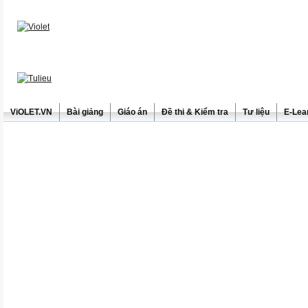
ViOLET.VN
Bài giảng
Giáo án
Đề thi & Kiểm tra
Tư liệu
E-Lea