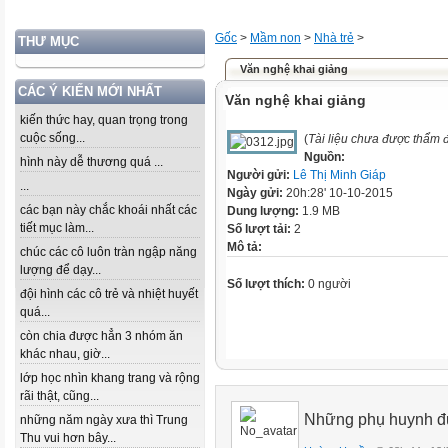
Gốc
>
Mầm non
>
Nhà trẻ
>
THƯ MỤC
Văn nghệ khai giảng
CÁC Ý KIẾN MỚI NHẤT
Văn nghệ khai giảng
kiến thức hay, quan trọng trong
cuộc sống...
(
Tài liệu chưa được thẩm 
Nguồn:
hình này dễ thương quá ...
Người gửi:
Lê Thị Minh Giáp
...
Ngày gửi:
20h:28' 10-10-2015
các bạn này chắc khoái nhất các
Dung lượng:
1.9 MB
tiết mục làm...
Số lượt tải:
2
Mô tả:
chúc các cô luôn tràn ngập năng
lượng để dạy...
Số lượt thích:
0 người
đội hình các cô trẻ và nhiệt huyết
quá...
còn chia được hẳn 3 nhóm ăn
khác nhau, giờ...
lớp học nhìn khang trang và rộng
rãi thật, cũng...
Những phụ huynh đư
những năm ngày xưa thì Trung
Thu vui hơn bây...