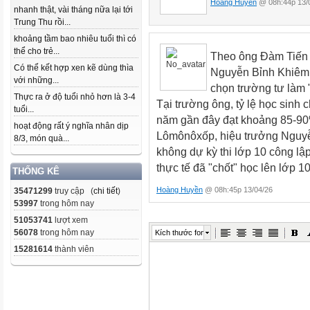
Hoàng Huyền
@ 08h:44p 13/
nhanh thật, vài tháng nữa lại tới
Trung Thu rồi...
khoảng tầm bao nhiêu tuổi thì có
thể cho trẻ...
Theo ông Đàm Tiến
Có thể kết hợp xen kẽ dùng thìa
Nguyễn Bỉnh Khiêm 
với những...
chọn trường tư làm 
Thực ra ở độ tuổi nhỏ hơn là 3-4
Tại trường ông, tỷ lệ học sin
tuổi...
năm gần đây đạt khoảng 85-9
hoạt động rất ý nghĩa nhân dịp
Lômônôxốp, hiệu trưởng Nguyễ
8/3, món quà...
không dự kỳ thi lớp 10 công lậ
thực tế đã "chốt" học lên lớp 1
THỐNG KÊ
Hoàng Huyền
@ 08h:45p 13/04/26
35471299
truy cập (
chi tiết
)
53997
trong hôm nay
51053741
lượt xem
56078
trong hôm nay
Kích thước font
15281614
thành viên