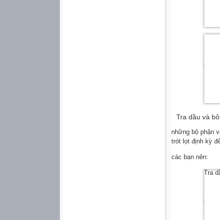
Tra dầu và bôi
những bộ phận vậ
trót lọt định kỳ 
các bạn nên:
Tra d