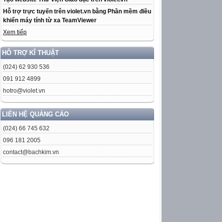
Hỗ trợ trực tuyến trên violet.vn bằng Phần mềm điều
khiển máy tính từ xa TeamViewer
Xem tiếp
HỖ TRỢ KĨ THUẬT
(024) 62 930 536
091 912 4899
hotro@violet.vn
LIÊN HỆ QUẢNG CÁO
(024) 66 745 632
096 181 2005
contact@bachkim.vn