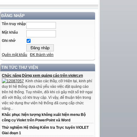
ĐĂNG NHẬP
Tên truy nhập
Mật khẩu
Ghi nhớ
Quên mật khẩu
ĐK thành viên
TIN TỨC THƯ VIỆN
Chức năng Dừng xem quảng cáo trên violet.vn
Kính chào các thầy, cô! Hiện tại, kinh phí
duy trì hệ thống dựa chủ yếu vào việc đặt quảng cáo
trên hệ thống. Tuy nhiên, đôi khi có gây một số trở ngại
đối với thầy, cô khi truy cập. Vì vậy, để thuận tiện trong
việc sử dụng thư viện hệ thống đã cung cấp chức
năng...
Khắc phục hiện tượng không xuất hiện menu Bộ
công cụ Violet trên PowerPoint và Word
Thử nghiệm Hệ thống Kiểm tra Trực tuyến ViOLET
Giai đoạn 1