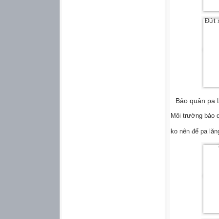
Đứt 
Bảo quản pa l
Môi trường bảo q
ko nên để pa lăn