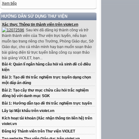
Xem tiếp
HƯỚNG DẪN SỬ DỤNG THƯ VIỆN
Xác thực Thông tin thành viên trên violet.vn
Sau khi đã đăng ký thành công và trở
thành thành viên của Thư viện trực tuyến, nếu bạn
muốn tạo trang riêng cho Trường, Phòng Giáo dục, Sở
Giáo dục, cho cá nhân mình hay bạn muốn soạn thảo
bài giảng điện tử trực tuyến bằng công cụ soạn thảo
bài giảng ViOLET, bạn...
Bài 4: Quản lí ngân hàng câu hỏi và sinh đề có điều
kiện
Bài 3: Tạo đề thi trắc nghiệm trực tuyến dạng chọn
một đáp án đúng
Bài 2: Tạo cây thư mục chứa câu hỏi trắc nghiệm
đồng bộ với danh mục SGK
Bài 1: Hướng dẫn tạo đề thi trắc nghiệm trực tuyến
Lấy lại Mật khẩu trên violet.vn
Kích hoạt tài khoản (Xác nhận thông tin liên hệ) trên
violet.vn
Đăng ký Thành viên trên Thư viện ViOLET
Tạo website Thư viện Giáo dục trên violet.vn