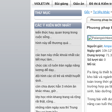
ViOLET.VN
Bài giảng
Giáo án
Đề thi & Kiểm t
Gốc
>
Tư liệu khác
THƯ MỤC
Phuong phap bao
CÁC Ý KIẾN MỚI NHẤT
Phuong phap b
kiến thức hay, quan trọng trong
cuộc sống...
hình này dễ thương quá ...
Người gửi:
Ampe
...
Ngày gửi:
10h:12
các bạn này chắc khoái nhất các
Dung lượng:
71.
tiết mục làm...
Số lượt tải:
0
Mô tả:
chúc các cô luôn tràn ngập năng
lượng để dạy...
Pa lăng là thiết
đội hình các cô trẻ và nhiệt huyết
kho bãi và ngành
quá...
toàn trong thời g
trường hợp pa lă
còn chia được hẳn 3 nhóm ăn
khác nhau, giờ...
sinh, bảo dưỡng 
lớp học nhìn khang trang và rộng
Trong bài viết d
rãi thật, cũng...
nâng cao tuổi thọ
những năm ngày xưa thì Trung