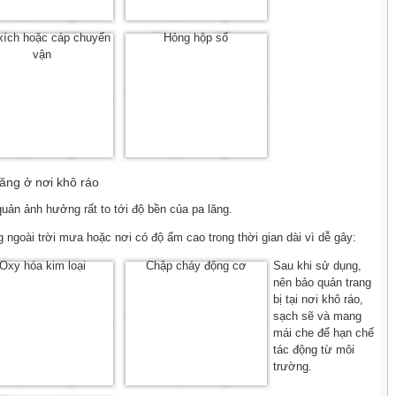
xích hoặc cáp chuyển
Hỏng hộp số
vận
ăng ở nơi khô ráo
uản ảnh hưởng rất to tới độ bền của pa lăng.
g ngoài trời mưa hoặc nơi có độ ẩm cao trong thời gian dài vì dễ gây:
Oxy hóa kim loại
Chập cháy động cơ
Sau khi sử dụng,
nên bảo quản trang
bị tại nơi khô ráo,
sạch sẽ và mang
mái che để hạn chế
tác động từ môi
trường.