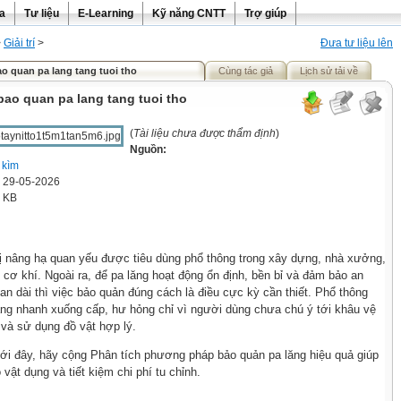
ra
Tư liệu
E-Learning
Kỹ năng CNTT
Trợ giúp
>
Giải trí
>
Đưa tư liệu lên
 quan pa lang tang tuoi tho
Cùng tác giả
Lịch sử tải về
ao quan pa lang tang tuoi tho
(
Tài liệu chưa được thẩm định
)
Nguồn:
 kìm
' 29-05-2026
3 KB
 bị nâng hạ quan yếu được tiêu dùng phổ thông trong xây dựng, nhà xưởng,
 cơ khí. Ngoài ra, để pa lăng hoạt động ổn định, bền bỉ và đảm bảo an
ian dài thì việc bảo quản đúng cách là điều cực kỳ cần thiết. Phổ thông
ng nhanh xuống cấp, hư hỏng chỉ vì người dùng chưa chú ý tới khâu vệ
và sử dụng đồ vật hợp lý.
ưới đây, hãy cộng Phân tích phương pháp bảo quản pa lăng hiệu quả giúp
 vật dụng và tiết kiệm chi phí tu chỉnh.