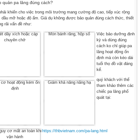
o quản pa lăng đúng cách?
hải khiến cho việc trong môi trường mang cường độ cao, tiếp xúc rộng
n, dầu mỡ hoặc độ ẩm. Giả dụ không được bảo quản đúng cách thức, thiết
ng rãi vấn đề như:
ét dây xích hoặc cáp
Mòn bánh răng, hộp số
Việc bảo dưỡng định
chuyên chở
kỳ và dùng đúng
cách ko chỉ giúp pa
lăng hoạt động ổn
định mà còn kéo dài
tuổi thọ đồ vật đáng
kể.
quý khách với thể
 cơ hoạt động kém ổn
Giảm khả năng nâng hạ
tham khảo thêm các
định
chiếc pa lăng phổ
quát tại:
guy cơ mất an toàn khi
https://thbvietnam.com/pa-lang.html
vận hành