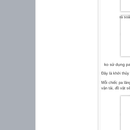
rà soá
ko sử dụng p
Đây là khởi thủy
Mỗi chiếc pa lăn
vận tải, đồ vật s