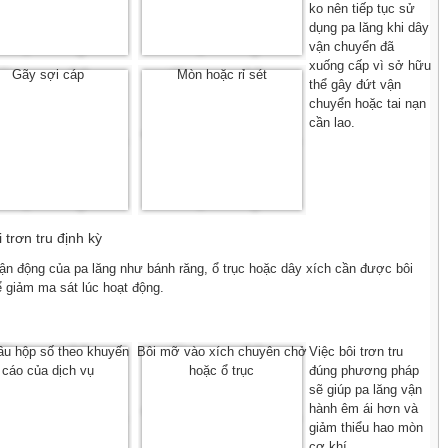
ko nên tiếp tục sử
dụng pa lăng khi dây
vận chuyển đã
xuống cấp vì sở hữu
Gãy sợi cáp
Mòn hoặc rỉ sét
thể gây đứt vận
chuyển hoặc tai nạn
cần lao.
 trơn tru định kỳ
n động của pa lăng như bánh răng, ổ trục hoặc dây xích cần được bôi
để giảm ma sát lúc hoạt động.
ầu hộp số theo khuyến
Bôi mỡ vào xích chuyên chở
Việc bôi trơn tru
cáo của dịch vụ
hoặc ổ trục
đúng phương pháp
sẽ giúp pa lăng vận
hành êm ái hơn và
giảm thiểu hao mòn
cơ khí.