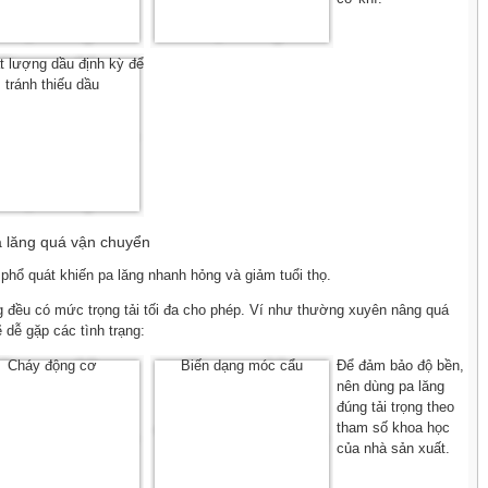
t lượng dầu định kỳ để
tránh thiếu dầu
a lăng quá vận chuyển
 phổ quát khiến pa lăng nhanh hỏng và giảm tuổi thọ.
g đều có mức trọng tải tối đa cho phép. Ví như thường xuyên nâng quá
ẽ dễ gặp các tình trạng:
Cháy động cơ
Biến dạng móc cẩu
Để đảm bảo độ bền,
nên dùng pa lăng
đúng tải trọng theo
tham số khoa học
của nhà sản xuất.