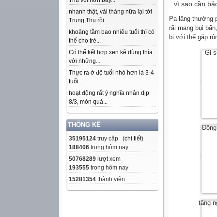
Thu vui hơn bây...
vì sao cần bả
nhanh thật, vài tháng nữa lại tới
Pa lăng thường p
Trung Thu rồi...
rãi mang bụi bẩ
khoảng tầm bao nhiêu tuổi thì có
bị với thể gặp rộ
thể cho trẻ...
Có thể kết hợp xen kẽ dùng thìa
Gỉ s
với những...
Thực ra ở độ tuổi nhỏ hơn là 3-4
tuổi...
hoạt động rất ý nghĩa nhân dịp
8/3, món quà...
THỐNG KÊ
Động
35195124
truy cập (
chi tiết
)
188406
trong hôm nay
50768289
lượt xem
193555
trong hôm nay
15281354
thành viên
tăng n