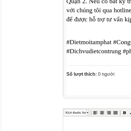
Quận 2. Nếu có bất kỳ th
với chúng tôi qua hotlin
để được hỗ trợ tư vấn kị
#Dietmoitamphat #Congt
#Dichvudietcontrung #p
Số lượt thích:
0 người
Kích thước font