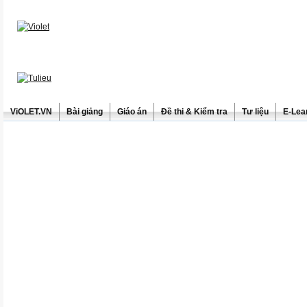
ViOLET.VN
Bài giảng
Giáo án
Đề thi & Kiểm tra
Tư liệu
E-Lea