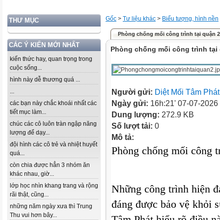
Gốc
>
Tư liệu khác
>
Biểu tượng, hình nền
THƯ MỤC
Phòng chống mối công trình tại quận 
CÁC Ý KIẾN MỚI NHẤT
Phòng chống mối công trình tại
kiến thức hay, quan trọng trong
cuộc sống...
hình này dễ thương quá ...
...
Người gửi:
Diệt Mối Tâm Phát
Ngày gửi:
16h:21' 07-07-2026
các bạn này chắc khoái nhất các
tiết mục làm...
Dung lượng:
272.9 KB
chúc các cô luôn tràn ngập năng
Số lượt tải:
0
lượng để dạy...
Mô tả:
đội hình các cô trẻ và nhiệt huyết
Phòng chống mối công tr
quá...
còn chia được hẳn 3 nhóm ăn
khác nhau, giờ...
lớp học nhìn khang trang và rộng
Những công trình hiện đạ
rãi thật, cũng...
đáng được bảo vệ khỏi s
những năm ngày xưa thì Trung
Thu vui hơn bây...
Tâm Phát hiểu rõ điều n