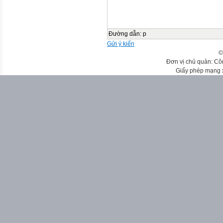
Đường dẫn
:
p
Gửi ý kiến
©
Đơn vị chủ quản: Cô
Giấy phép mạng 