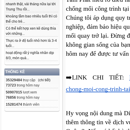
nhanh thật, vài tháng nữa lại tới
chống mối công trình tại
Trung Thu rồi...
Chúng tôi áp dụng quy tr
khoảng tầm bao nhiêu tuổi thì có
thể cho trẻ...
nghiệp, đảm bảo hiệu quả
Có thể kết hợp xen kẽ dùng thìa
với những...
mối quay trở lại. Đừng 
Thực ra ở độ tuổi nhỏ hơn là 3-4
không gian sống của bạn,
tuổi...
hôm nay để được tư vấn 
hoạt động rất ý nghĩa nhân dịp
8/3, món quà...
THỐNG KÊ
➡️LINK CHI TIẾT: 
35329484
truy cập (
chi tiết
)
73723
trong hôm nay
chong-moi-cong-trinh-ta
50907015
lượt xem
76856
trong hôm nay
15281474
thành viên
Hy vọng nội dung mà Diệ
thêm thông tin về dịch v