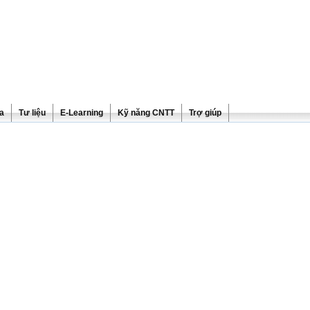
ra
Tư liệu
E-Learning
Kỹ năng CNTT
Trợ giúp