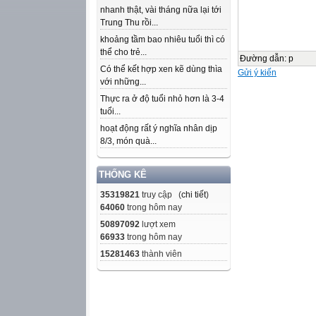
nhanh thật, vài tháng nữa lại tới
Trung Thu rồi...
khoảng tầm bao nhiêu tuổi thì có
thể cho trẻ...
Đường dẫn
:
p
Có thể kết hợp xen kẽ dùng thìa
Gửi ý kiến
với những...
Thực ra ở độ tuổi nhỏ hơn là 3-4
tuổi...
hoạt động rất ý nghĩa nhân dịp
8/3, món quà...
THỐNG KÊ
35319821
truy cập (
chi tiết
)
64060
trong hôm nay
50897092
lượt xem
66933
trong hôm nay
15281463
thành viên