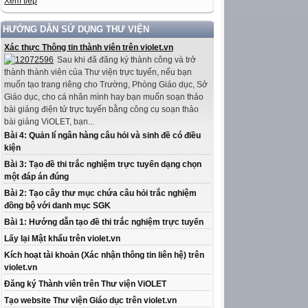
Xem tiếp
HƯỚNG DẪN SỬ DỤNG THƯ VIỆN
Xác thực Thông tin thành viên trên violet.vn
Sau khi đã đăng ký thành công và trở
thành thành viên của Thư viện trực tuyến, nếu bạn
muốn tạo trang riêng cho Trường, Phòng Giáo dục, Sở
Giáo dục, cho cá nhân mình hay bạn muốn soạn thảo
bài giảng điện tử trực tuyến bằng công cụ soạn thảo
bài giảng ViOLET, bạn...
Bài 4: Quản lí ngân hàng câu hỏi và sinh đề có điều
kiện
Bài 3: Tạo đề thi trắc nghiệm trực tuyến dạng chọn
một đáp án đúng
Bài 2: Tạo cây thư mục chứa câu hỏi trắc nghiệm
đồng bộ với danh mục SGK
Bài 1: Hướng dẫn tạo đề thi trắc nghiệm trực tuyến
Lấy lại Mật khẩu trên violet.vn
Kích hoạt tài khoản (Xác nhận thông tin liên hệ) trên
violet.vn
Đăng ký Thành viên trên Thư viện ViOLET
Tạo website Thư viện Giáo dục trên violet.vn