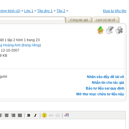
ơng trình cũ)
>
Lớp 1
>
Tập đọc 1
>
Tập 2
>
Đưa tư liệu lên
Cùng tác giả
Lịch sử tải về
iệt 1 tập 2 hình 1 trang 23
g Hoàng Anh
(
trang riêng
)
' 12-10-2007
.9 KB
gười
Nhấn vào đây để tải về
Nhắn tin cho tác giả
Báo tư liệu sai quy định
Mở thư mục chứa tư liệu này