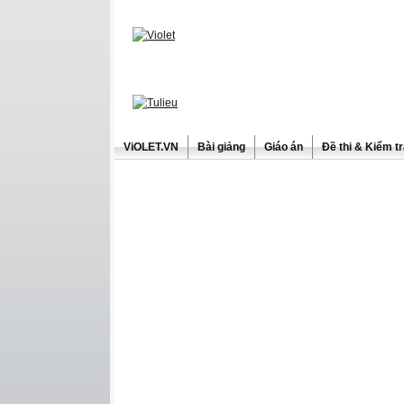
ViOLET.VN
Bài giảng
Giáo án
Đề thi & Kiểm t