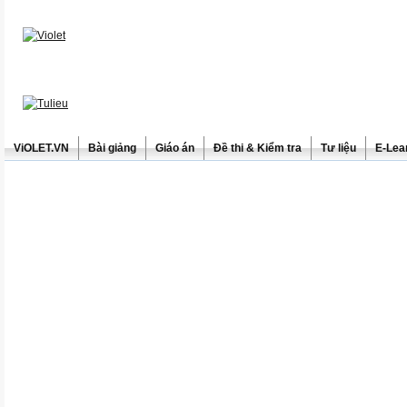
ViOLET.VN
Bài giảng
Giáo án
Đề thi & Kiểm tra
Tư liệu
E-Lea