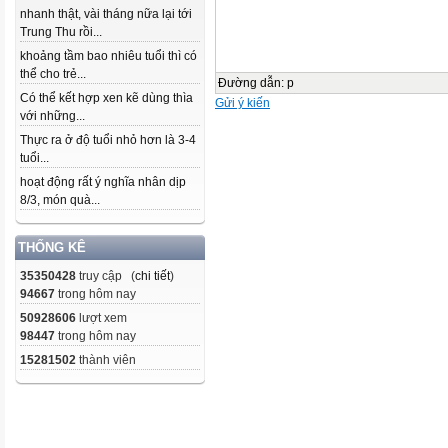
nhanh thật, vài tháng nữa lại tới
Trung Thu rồi...
khoảng tầm bao nhiêu tuổi thì có
thể cho trẻ...
Đường dẫn
:
p
Có thể kết hợp xen kẽ dùng thìa
Gửi ý kiến
với những...
Thực ra ở độ tuổi nhỏ hơn là 3-4
tuổi...
hoạt động rất ý nghĩa nhân dịp
8/3, món quà...
THỐNG KÊ
35350428
truy cập (
chi tiết
)
94667
trong hôm nay
50928606
lượt xem
98447
trong hôm nay
15281502
thành viên