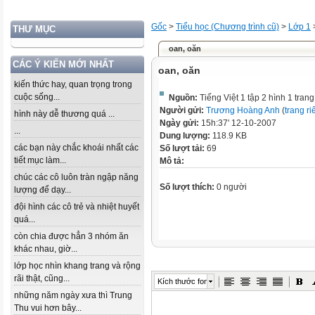
Gốc
>
Tiểu học (Chương trình cũ)
>
Lớp 1
THƯ MỤC
oan, oăn
CÁC Ý KIẾN MỚI NHẤT
oan, oăn
kiến thức hay, quan trọng trong
cuộc sống...
Nguồn:
Tiếng Việt 1 tập 2 hình 1 tran
Người gửi:
Trương Hoàng Anh
(
trang ri
hình này dễ thương quá ...
Ngày gửi:
15h:37' 12-10-2007
...
Dung lượng:
118.9 KB
các bạn này chắc khoái nhất các
Số lượt tải:
69
tiết mục làm...
Mô tả:
chúc các cô luôn tràn ngập năng
Số lượt thích:
0 người
lượng để dạy...
đội hình các cô trẻ và nhiệt huyết
quá...
còn chia được hẳn 3 nhóm ăn
khác nhau, giờ...
lớp học nhìn khang trang và rộng
rãi thật, cũng...
Kích thước font
những năm ngày xưa thì Trung
Thu vui hơn bây...