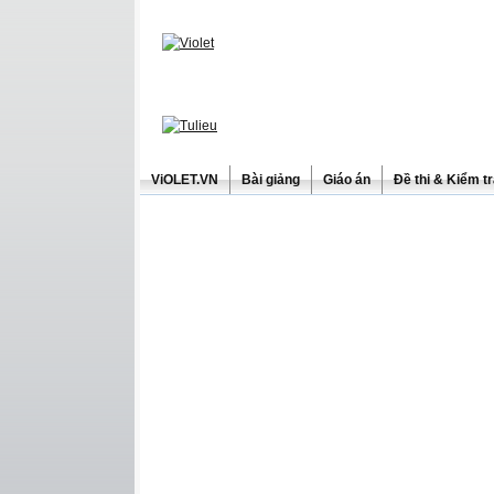
ViOLET.VN
Bài giảng
Giáo án
Đề thi & Kiểm t