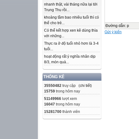
nhanh thật, vài tháng nữa lại tới
Trung Thu rồi...
khoảng tầm bao nhiêu tuổi thì có
thể cho trẻ...
Đường dẫn
:
p
Có thể kết hợp xen kẽ dùng thìa
Gửi ý kiến
với những...
Thực ra ở độ tuổi nhỏ hơn là 3-4
tuổi...
hoạt động rất ý nghĩa nhân dịp
8/3, món quà...
THỐNG KÊ
35550482
truy cập (
chi tiết
)
15759
trong hôm nay
51149966
lượt xem
16047
trong hôm nay
15281700
thành viên