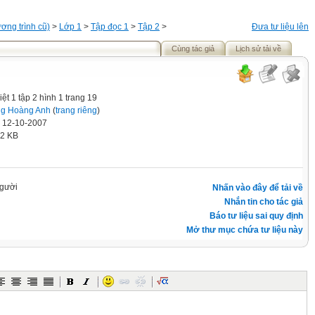
ơng trình cũ)
>
Lớp 1
>
Tập đọc 1
>
Tập 2
>
Đưa tư liệu lên
Cùng tác giả
Lịch sử tải về
iệt 1 tập 2 hình 1 trang 19
g Hoàng Anh
(
trang riêng
)
' 12-10-2007
.2 KB
gười
Nhấn vào đây để tải về
Nhắn tin cho tác giả
Báo tư liệu sai quy định
Mở thư mục chứa tư liệu này