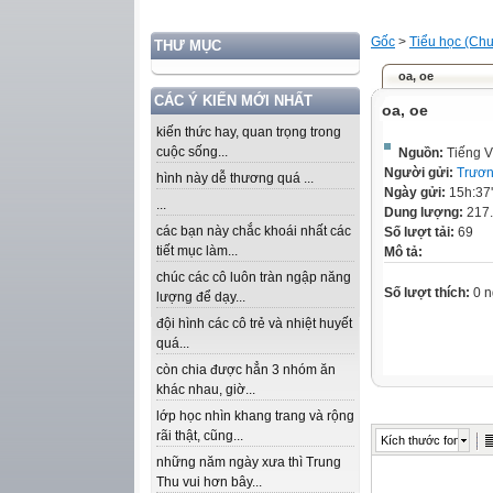
Gốc
>
Tiểu học (Chư
THƯ MỤC
oa, oe
CÁC Ý KIẾN MỚI NHẤT
oa, oe
kiến thức hay, quan trọng trong
cuộc sống...
Nguồn:
Tiếng V
Người gửi:
Trươn
hình này dễ thương quá ...
Ngày gửi:
15h:37
...
Dung lượng:
217
các bạn này chắc khoái nhất các
Số lượt tải:
69
tiết mục làm...
Mô tả:
chúc các cô luôn tràn ngập năng
Số lượt thích:
0 n
lượng để dạy...
đội hình các cô trẻ và nhiệt huyết
quá...
còn chia được hẳn 3 nhóm ăn
khác nhau, giờ...
lớp học nhìn khang trang và rộng
rãi thật, cũng...
Kích thước font
những năm ngày xưa thì Trung
Thu vui hơn bây...