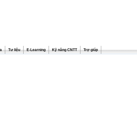
ra
Tư liệu
E-Learning
Kỹ năng CNTT
Trợ giúp