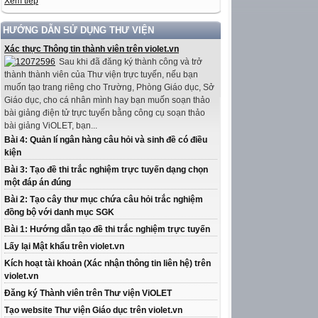
Xem tiếp
HƯỚNG DẪN SỬ DỤNG THƯ VIỆN
Xác thực Thông tin thành viên trên violet.vn
Sau khi đã đăng ký thành công và trở
thành thành viên của Thư viện trực tuyến, nếu bạn
muốn tạo trang riêng cho Trường, Phòng Giáo dục, Sở
Giáo dục, cho cá nhân mình hay bạn muốn soạn thảo
bài giảng điện tử trực tuyến bằng công cụ soạn thảo
bài giảng ViOLET, bạn...
Bài 4: Quản lí ngân hàng câu hỏi và sinh đề có điều
kiện
Bài 3: Tạo đề thi trắc nghiệm trực tuyến dạng chọn
một đáp án đúng
Bài 2: Tạo cây thư mục chứa câu hỏi trắc nghiệm
đồng bộ với danh mục SGK
Bài 1: Hướng dẫn tạo đề thi trắc nghiệm trực tuyến
Lấy lại Mật khẩu trên violet.vn
Kích hoạt tài khoản (Xác nhận thông tin liên hệ) trên
violet.vn
Đăng ký Thành viên trên Thư viện ViOLET
Tạo website Thư viện Giáo dục trên violet.vn